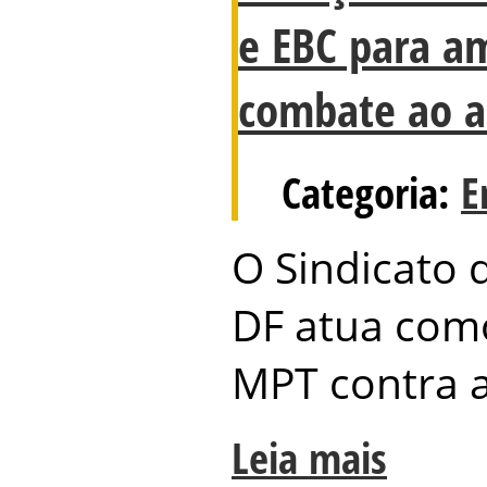
e EBC para a
combate ao a
Categoria:
E
O Sindicato 
DF atua com
MPT contra a
Leia mais