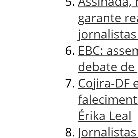
Assinada,
garante re
jornalista
EBC: asse
debate de
Cojira-DF
faleciment
Érika Leal
Jornalista