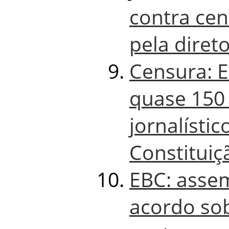
contra ce
pela diret
Censura: 
quase 150
jornalístic
Constituiç
EBC: assem
acordo sob