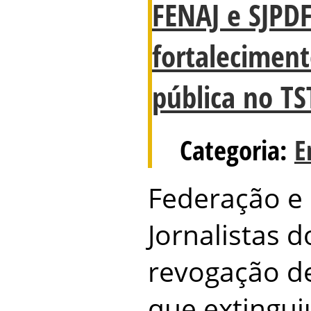
FENAJ e SJPD
fortalecimen
pública no TS
Categoria:
E
Federação e 
Jornalistas 
revogação d
que extingui