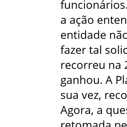
funcionários.
a ação ente
entidade não
fazer tal sol
recorreu na 2
ganhou. A Pl
sua vez, rec
Agora, a que
retomada pel