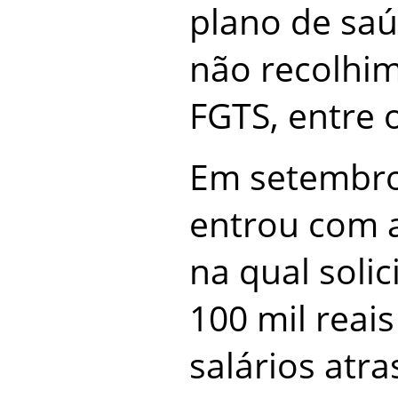
plano de saú
não recolhim
FGTS, entre 
Em setembro
entrou com a
na qual solic
100 mil reai
salários atr