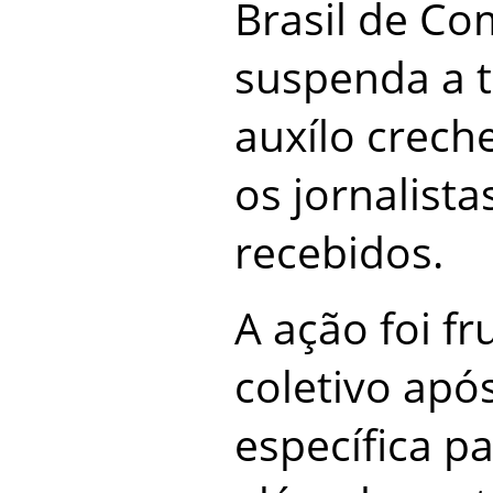
Brasil de C
suspenda a t
auxílo creche
os jornalist
recebidos.
A ação foi fr
coletivo apó
específica pa