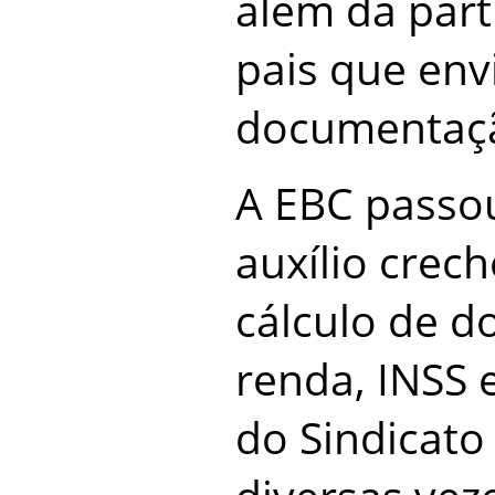
além da part
pais que env
documentaçã
A EBC passou
auxílio crec
cálculo de d
renda, INSS 
do Sindicato