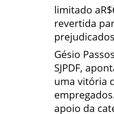
limitado aR$
revertida p
prejudicados
Gésio Passo
SJPDF, apon
uma vitória 
empregados
apoio da cat