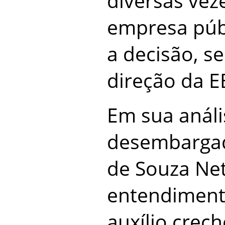
diversas vez
empresa públ
a decisão, s
direção da E
Em sua análi
desembargad
de Souza Ne
entendiment
auxílio crec