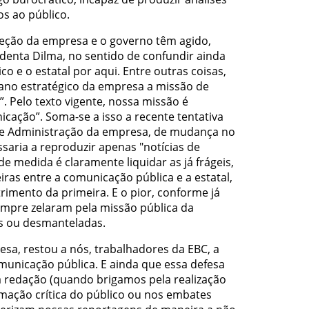
os ao público.
reção da empresa e o governo têm agido,
enta Dilma, no sentido de confundir ainda
co e o estatal por aqui. Entre outras coisas,
lano estratégico da empresa a missão de
. Pelo texto vigente, nossa missão é
cação”. Soma-se a isso a recente tentativa
de Administração da empresa, de mudança no
assaria a reproduzir apenas "notícias de
de medida é claramente liquidar as já frágeis,
eiras entre a comunicação pública e a estatal,
imento da primeira. E o pior, conforme já
sempre zelaram pela missão pública da
s ou desmanteladas.
sa, restou a nós, trabalhadores da EBC, a
comunicação pública. E ainda que essa defesa
 redação (quando brigamos pela realização
mação crítica do público ou nos embates