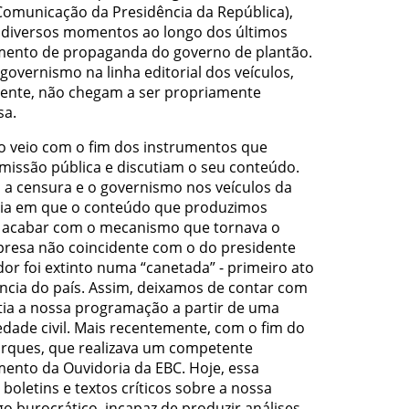
Comunicação da Presidência da República),
 diversos momentos ao longo dos últimos
umento de propaganda do governo de plantão.
governismo na linha editorial dos veículos,
ente, não chegam a ser propriamente
sa.
o veio com o fim dos instrumentos que
issão pública e discutiam o seu conteúdo.
 a censura e o governismo nos veículos da
ia em que o conteúdo que produzimos
e acabar com o mecanismo que tornava o
resa não coincidente com o do presidente
or foi extinto numa “canetada” - primeiro ato
ncia do país. Assim, deixamos de contar com
atia a nossa programação a partir de uma
edade civil. Mais recentemente, com o fim do
arques, que realizava um competente
ento da Ouvidoria da EBC. Hoje, essa
boletins e textos críticos sobre a nossa
go burocrático, incapaz de produzir análises