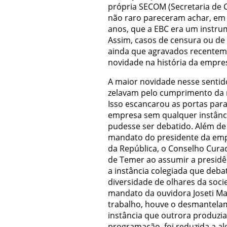
própria SECOM (Secretaria de 
não raro pareceram achar, em
anos, que a EBC era um instr
Assim, casos de censura ou de 
ainda que agravados recentem
novidade na história da empre
A maior novidade nesse sentid
zelavam pelo cumprimento da m
Isso escancarou as portas para
empresa sem qualquer instânc
pudesse ser debatido. Além d
mandato do presidente da emp
da República, o Conselho Curad
de Temer ao assumir a presidê
a instância colegiada que deb
diversidade de olhares da soci
mandato da ouvidora Joseti M
trabalho, houve o desmantelam
instância que outrora produzia 
programação, foi reduzida a al