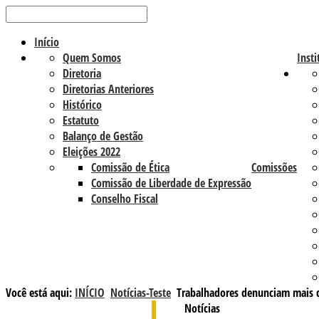
Início
Quem Somos
Insti
Diretoria
Diretorias Anteriores
Histórico
Estatuto
Balanço de Gestão
Eleições 2022
Comissão de Ética
Comissões
Comissão de Liberdade de Expressão
Conselho Fiscal
Você está aqui:
INÍCIO
Notícias-Teste
Trabalhadores denunciam mais d
Notícias