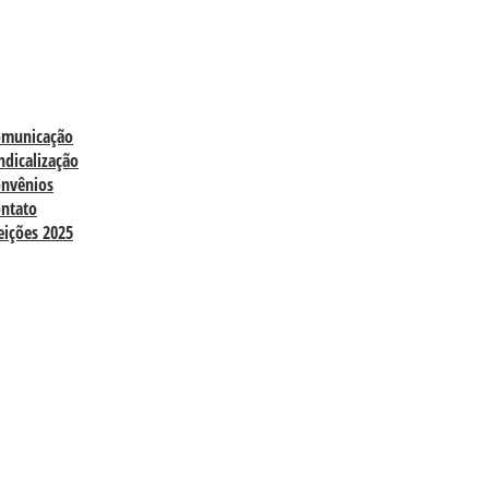
omunicação
ndicalização
nvênios
ntato
eições 2025