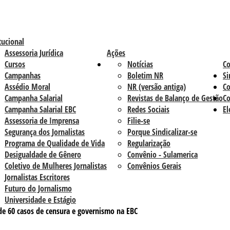
tucional
Assessoria Jurídica
Ações
Cursos
Notícias
C
Campanhas
Boletim NR
Si
Assédio Moral
NR (versão antiga)
Co
Campanha Salarial
Revistas de Balanço de Gestão
Co
Campanha Salarial EBC
Redes Sociais
El
Assessoria de Imprensa
Filie-se
Segurança dos Jornalistas
Porque Sindicalizar-se
Programa de Qualidade de Vida
Regularização
Desigualdade de Gênero
Convênio - Sulamerica
Coletivo de Mulheres Jornalistas
Convênios Gerais
Jornalistas Escritores
Futuro do Jornalismo
Universidade e Estágio
e 60 casos de censura e governismo na EBC