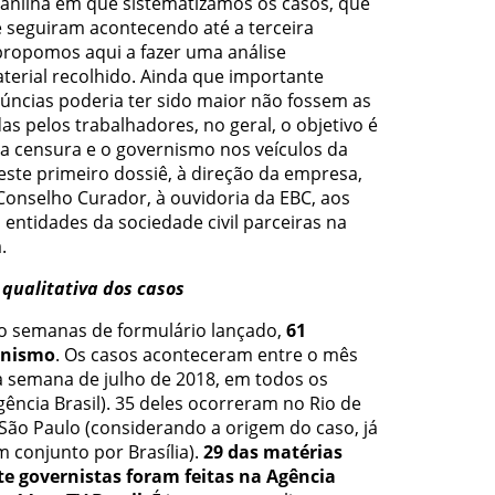
lanilha em que sistematizamos os casos, que
 seguiram acontecendo até a terceira
propomos aqui a fazer uma análise
aterial recolhido. Ainda que importante
úncias poderia ter sido maior não fossem as
as pelos trabalhadores, no geral, o objetivo é
a censura e o governismo nos veículos da
este primeiro dossiê, à direção da empresa,
Conselho Curador, à ouvidoria da EBC, aos
entidades da sociedade civil parceiras na
.
 qualitativa dos casos
o semanas de formulário lançado,
61
rnismo
. Os casos aconteceram entre o mês
a semana de julho de 2018, em todos os
gência Brasil). 35 deles ocorreram no Rio de
m São Paulo (considerando a origem do caso, já
 conjunto por Brasília).
29 das matérias
e governistas foram feitas na Agência