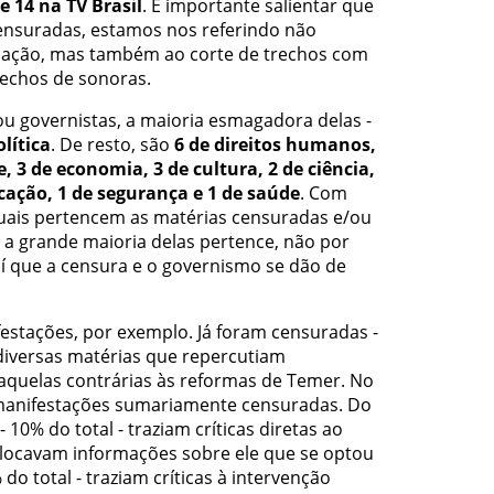
e 14 na TV Brasil
. É importante salientar que
ensuradas, estamos nos referindo não
ulação, mas também ao corte de trechos com
echos de sonoras.
ou governistas, a maioria esmagadora delas -
olítica
. De resto, são
6 de direitos humanos,
e, 3 de economia, 3 de cultura, 2 de ciência,
cação, 1 de segurança e 1 de saúde
. Com
 quais pertencem as matérias censuradas e/ou
e a grande maioria delas pertence, não por
É aí que a censura e o governismo se dão de
estações, por exemplo. Já foram censuradas -
 diversas matérias que repercutiam
aquelas contrárias às reformas de Temer. No
 manifestações sumariamente censuradas. Do
- 10% do total - traziam críticas diretas ao
locavam informações sobre ele que se optou
 do total - traziam críticas à intervenção