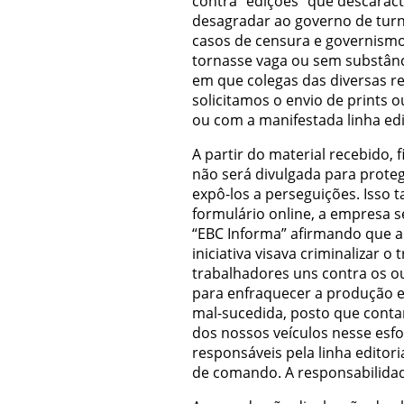
contra “edições” que descarac
desagradar ao governo de turn
casos de censura e governismo
tornasse vaga ou sem substânci
em que colegas das diversas r
solicitamos o envio de prints o
ou com a manifestada linha edi
A partir do material recebido,
não será divulgada para proteg
expô-los a perseguições. Isso 
formulário online, a empresa s
“EBC Informa” afirmando que a l
iniciativa visava criminalizar o
trabalhadores uns contra os ou
para enfraquecer a produção e 
mal-sucedida, posto que conta
dos nossos veículos nesse esfor
responsáveis pela linha editor
de comando. A responsabilidad