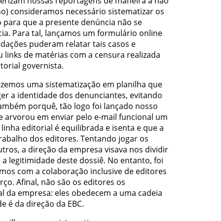
terizam nossas reportagens de maneira a não
o) consideramos necessário sistematizar os
 para que a presente denúncia não se
a. Para tal, lançamos um formulário online
edações puderam relatar tais casos e
u links de matérias com a censura realizada
torial governista.
 fizemos uma sistematização em planilha que
er a identidade dos denunciantes, evitando
também porquê, tão logo foi lançado nosso
e arvorou em enviar pelo e-mail funcional um
inha editorial é equilibrada e isenta e que a
 trabalho dos editores. Tentando jogar os
tros, a direção da empresa visava nos dividir
a legitimidade deste dossiê. No entanto, foi
mos com a colaboração inclusive de editores
ço. Afinal, não são os editores os
ial da empresa: eles obedecem a uma cadeia
e é da direção da EBC.