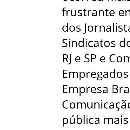
frustrante en
dos Jornalist
Sindicatos do
RJ e SP e Co
Empregados 
Empresa Bras
Comunicação
pública mai