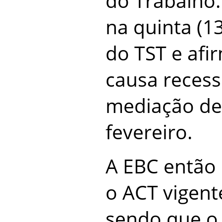
do Trabalho.
na quinta (1
do TST e afi
causa recesso
mediação de
fevereiro.
A EBC então
o ACT vigent
sendo que o