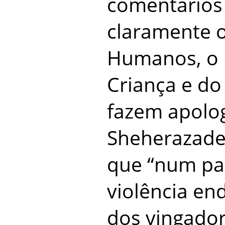
comentários
claramente o
Humanos, o 
Criança e do
fazem apolog
Sheherazade
que “num paí
violência en
dos vingador