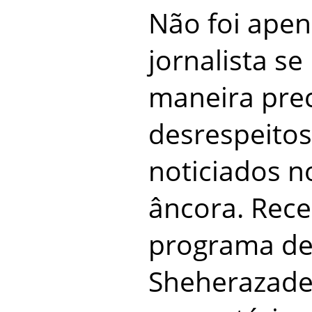
Não foi ape
jornalista s
maneira pre
desrespeitos
noticiados n
âncora. Rec
programa de
Sheherazade