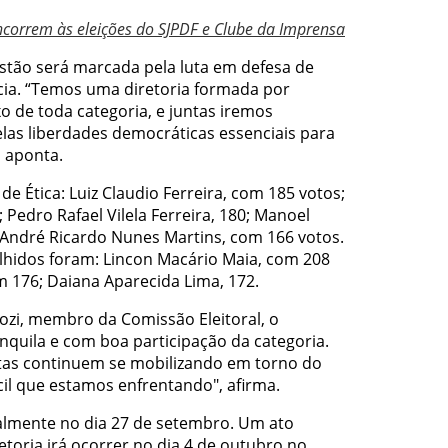
ncorrem às eleições do SJPDF e Clube da Imprensa
estão será marcada pela luta em defesa de
cia. “Temos uma diretoria formada por
o de toda categoria, e juntas iremos
pelas liberdades democráticas essenciais para
, aponta.
e Ética: Luiz Claudio Ferreira, com 185 votos;
; Pedro Rafael Vilela Ferreira, 180; Manoel
 André Ricardo Nunes Martins, com 166 votos.
olhidos foram: Lincon Macário Maia, com 208
m 176; Daiana Aparecida Lima, 172.
rozi, membro da Comissão Eleitoral, o
quila e com boa participação da categoria.
stas continuem se mobilizando em torno do
cil que estamos enfrentando", afirma.
almente no dia 27 de setembro. Um ato
etoria irá ocorrer no dia 4 de outubro no