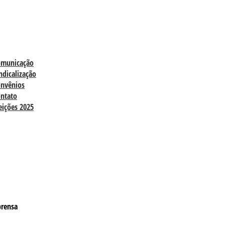
omunicação
ndicalização
nvênios
ntato
eições 2025
prensa