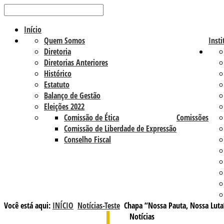
Início
Quem Somos
Insti
Diretoria
Diretorias Anteriores
Histórico
Estatuto
Balanço de Gestão
Eleições 2022
Comissão de Ética
Comissões
Comissão de Liberdade de Expressão
Conselho Fiscal
Você está aqui:
INÍCIO
Notícias-Teste
Chapa “Nossa Pauta, Nossa Luta”
Notícias