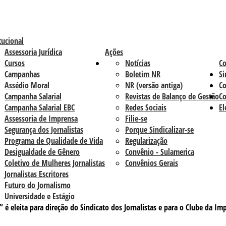
tucional
Assessoria Jurídica
Ações
Cursos
Notícias
C
Campanhas
Boletim NR
Si
Assédio Moral
NR (versão antiga)
Co
Campanha Salarial
Revistas de Balanço de Gestão
Co
Campanha Salarial EBC
Redes Sociais
El
Assessoria de Imprensa
Filie-se
Segurança dos Jornalistas
Porque Sindicalizar-se
Programa de Qualidade de Vida
Regularização
Desigualdade de Gênero
Convênio - Sulamerica
Coletivo de Mulheres Jornalistas
Convênios Gerais
Jornalistas Escritores
Futuro do Jornalismo
Universidade e Estágio
 é eleita para direção do Sindicato dos Jornalistas e para o Clube da Im