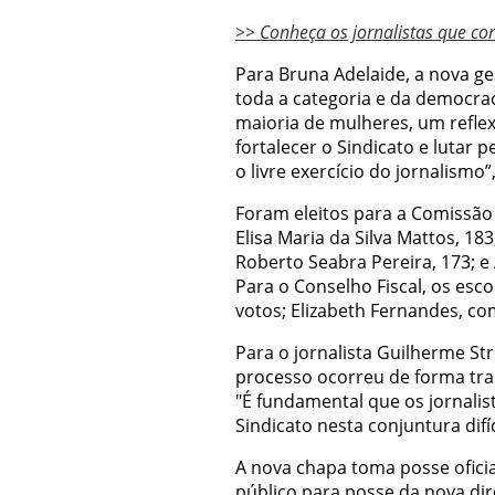
>> Conheça os jornalistas que co
Para Bruna Adelaide, a nova g
toda a categoria e da democra
maioria de mulheres, um reflex
fortalecer o Sindicato e lutar 
o livre exercício do jornalismo”
Foram eleitos para a Comissão d
Elisa Maria da Silva Mattos, 183
Roberto Seabra Pereira, 173; e
Para o Conselho Fiscal, os esc
votos; Elizabeth Fernandes, co
Para o jornalista Guilherme St
processo ocorreu de forma tran
"É fundamental que os jornali
Sindicato nesta conjuntura difí
A nova chapa toma posse ofici
público para posse da nova dir