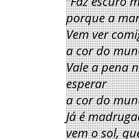
“Faz escuro 
porque a man
Vem ver comi
a cor do mu
Vale a pena 
esperar
a cor do mu
Já é madrug
vem o sol, qu