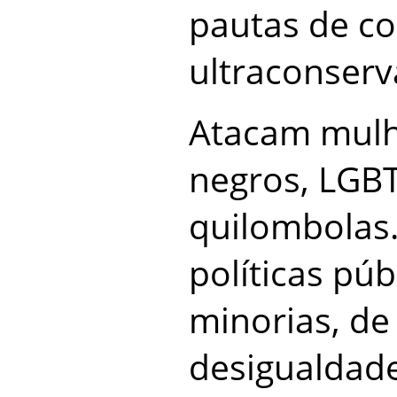
pautas de c
ultraconserv
Atacam mulh
negros, LGBT
quilombola
políticas púb
minorias, de
desigualdad