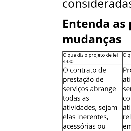
consideradas
Entenda as 
mudanças
O que diz o projeto de lei
O q
4330
O contrato de
Pr
prestação de
at
serviços abrange
se
todas as
co
atividades, sejam
at
elas inerentes,
re
acessórias ou
em