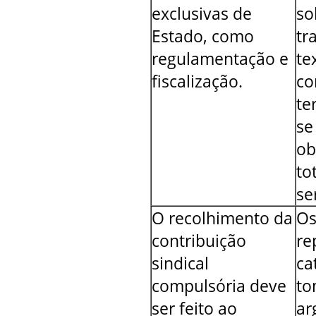
exclusivas de
so
Estado, como
tr
regulamentação e
te
fiscalização.
co
te
se
ob
to
se
O recolhimento da
Os
contribuição
re
sindical
ca
compulsória deve
to
ser feito ao
ar