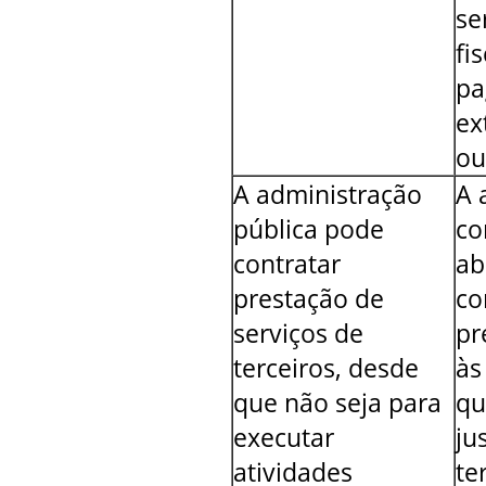
se
fi
pa
ex
ou
A administração
A 
pública pode
co
contratar
ab
prestação de
co
serviços de
pr
terceiros, desde
às
que não seja para
qu
executar
ju
atividades
te