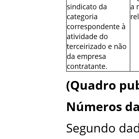
sindicato da
a 
categoria
re
correspondente à
atividade do
terceirizado e não
da empresa
contratante.
(Quadro pub
Números da 
Segundo dad