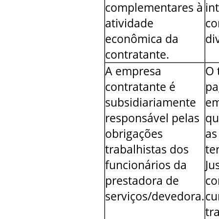
complementares à
in
atividade
co
econômica da
di
contratante.
A empresa
O 
contratante é
pa
subsidiariamente
em
responsável pelas
qu
obrigações
as
trabalhistas dos
te
funcionários da
Ju
prestadora de
co
serviços/devedora.
cu
tr