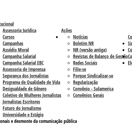
tucional
Assessoria Jurídica
Ações
Cursos
Notícias
C
Campanhas
Boletim NR
Si
Assédio Moral
NR (versão antiga)
Co
Campanha Salarial
Revistas de Balanço de Gestão
Co
Campanha Salarial EBC
Redes Sociais
El
Assessoria de Imprensa
Filie-se
Segurança dos Jornalistas
Porque Sindicalizar-se
Programa de Qualidade de Vida
Regularização
Desigualdade de Gênero
Convênio - Sulamerica
Coletivo de Mulheres Jornalistas
Convênios Gerais
Jornalistas Escritores
Futuro do Jornalismo
Universidade e Estágio
sionais e desmonte da comunicação pública