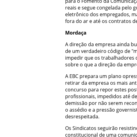
para o Fomento da Comunicação
reais e segue congelada pelo 
eletrônico dos empregados, ma
fora do ar e até os contratos d
Mordaça
A direção da empresa ainda bus
de um verdadeiro código de "m
impedir que os trabalhadores
sobre o que a direção da emp
A EBC prepara um plano opres
retirar da empresa os mais an
concurso para repor estes pos
profissionais, impedidos até d
demissão por não serem recon
o assédio e a pressão governi
desrespeitada.
Os Sindicatos seguirão resisti
constitucional de uma comunic