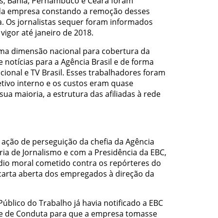
is, Bahia, Pernambuco e Ceará foram
da empresa constando a remoção desses
a. Os jornalistas sequer foram informados
igor até janeiro de 2018.
ma dimensão nacional para cobertura da
notícias para a Agência Brasil e de forma
ional e TV Brasil. Esses trabalhadores foram
tivo interno e os custos eram quase
ua maioria, a estrutura das afiliadas à rede
 ação de perseguição da chefia da Agência
ria de Jornalismo e com a Presidência da EBC,
io moral cometido contra os repórteres do
carta aberta dos empregados à direção da
 Público do Trabalho já havia notificado a EBC
e de Conduta para que a empresa tomasse