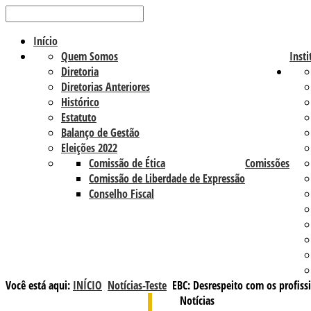
Início
Quem Somos
Insti
Diretoria
Diretorias Anteriores
Histórico
Estatuto
Balanço de Gestão
Eleições 2022
Comissão de Ética
Comissões
Comissão de Liberdade de Expressão
Conselho Fiscal
Você está aqui:
INÍCIO
Notícias-Teste
EBC: Desrespeito com os profis
Notícias