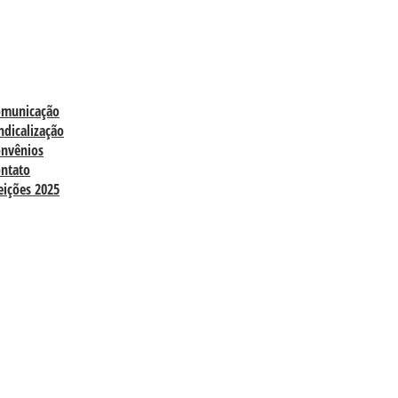
omunicação
ndicalização
nvênios
ntato
eições 2025