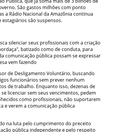
 Pública, que já soma mais de 3 bilhões de
governo. São gastos milhões com ponto
s a Rádio Nacional da Amazônia continua
e estagiários são suspensos.
ca silenciar seus profissionais com a criação
ordaça", batizado como de conduta, para
 da comunicação pública possam se expressar
resa vem fazendo
sor de Desligamento Voluntário, buscando
tigos funcionários sem prever nenhum
tos de trabalho. Enquanto isso, dezenas de
e se licenciar sem seus vencimentos, pedem
hecidos como profissionais, não suportarem
sta e verem a comunicação pública
ndo na luta pelo cumprimento do preceito
ação pública independente e pelo respeito