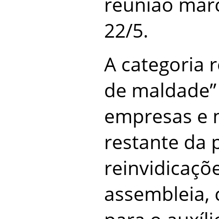
reunião marc
22/5.
A categoria r
de maldade”
empresas e 
restante da 
reinvidicaç
assembleia, 