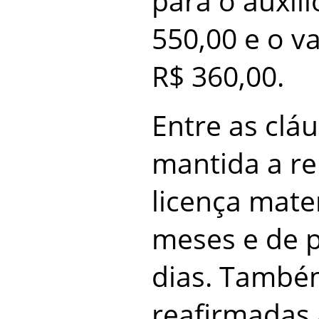
para o auxíl
550,00 e o v
R$ 360,00.
Entre as cláu
mantida a re
licença mate
meses e de 
dias. També
reafirmadas 