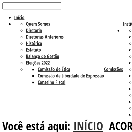
Início
Quem Somos
Insti
Diretoria
Diretorias Anteriores
Histórico
Estatuto
Balanço de Gestão
Eleições 2022
Comissão de Ética
Comissões
Comissão de Liberdade de Expressão
Conselho Fiscal
Você está aqui:
INÍCIO
ACOR