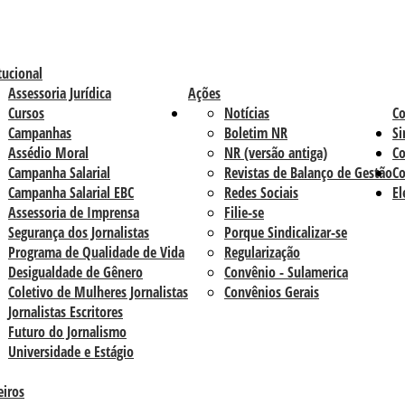
tucional
Assessoria Jurídica
Ações
Cursos
Notícias
C
Campanhas
Boletim NR
Si
Assédio Moral
NR (versão antiga)
Co
Campanha Salarial
Revistas de Balanço de Gestão
Co
Campanha Salarial EBC
Redes Sociais
El
Assessoria de Imprensa
Filie-se
Segurança dos Jornalistas
Porque Sindicalizar-se
Programa de Qualidade de Vida
Regularização
Desigualdade de Gênero
Convênio - Sulamerica
Coletivo de Mulheres Jornalistas
Convênios Gerais
Jornalistas Escritores
Futuro do Jornalismo
Universidade e Estágio
eiros