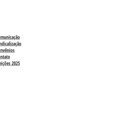
omunicação
ndicalização
nvênios
ntato
eições 2025