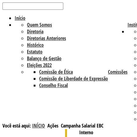
Início
Quem Somos
Insti
Diretoria
Diretorias Anteriores
Histórico
Estatuto
Balanço de Gestão
Eleições 2022
Comissão de Ética
Comissões
Comissão de Liberdade de Expressão
Conselho Fiscal
Você está aqui:
INÍCIO
Ações
Campanha Salarial EBC
Interno