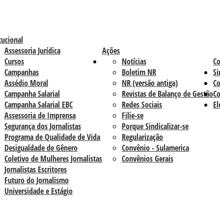
tucional
Assessoria Jurídica
Ações
Cursos
Notícias
C
Campanhas
Boletim NR
Si
Assédio Moral
NR (versão antiga)
Co
Campanha Salarial
Revistas de Balanço de Gestão
Co
Campanha Salarial EBC
Redes Sociais
El
Assessoria de Imprensa
Filie-se
Segurança dos Jornalistas
Porque Sindicalizar-se
Programa de Qualidade de Vida
Regularização
Desigualdade de Gênero
Convênio - Sulamerica
Coletivo de Mulheres Jornalistas
Convênios Gerais
Jornalistas Escritores
Futuro do Jornalismo
Universidade e Estágio