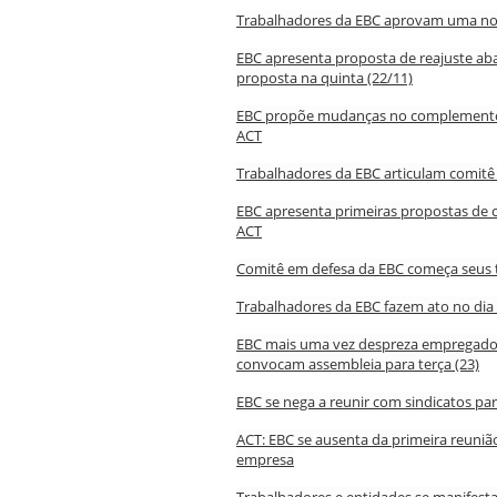
Trabalhadores da EBC aprovam uma no
EBC apresenta proposta de reajuste abai
proposta na quinta (22/11)
EBC propõe mudanças no complemento p
ACT
Trabalhadores da EBC articulam comit
EBC apresenta primeiras propostas de c
ACT
Comitê em defesa da EBC começa seus 
Trabalhadores da EBC fazem ato no dia
EBC mais uma vez despreza empregados
convocam assembleia para terça (23)
EBC se nega a reunir com sindicatos par
ACT: EBC se ausenta da primeira reuni
empresa