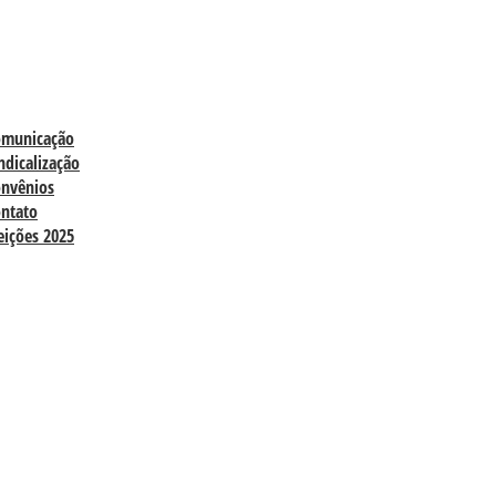
omunicação
ndicalização
nvênios
ntato
eições 2025