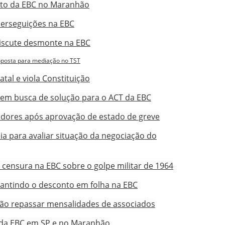
nto da EBC no Maranhão
perseguições na EBC
discute desmonte na EBC
posta para mediação no TST
atal e viola Constituição
 em busca de solução para o ACT da EBC
hadores após aprovação de estado de greve
a para avaliar situação da negociação do
 censura na EBC sobre o golpe militar de 1964
rantindo o desconto em folha na EBC
não repassar mensalidades de associados
 da EBC em SP e no Maranhão