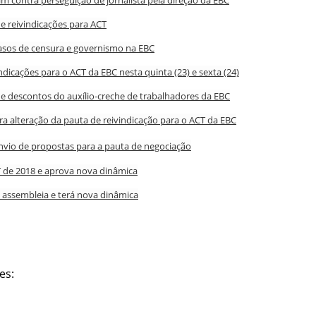
m contra perseguição de jornalista pela direção da EBC
 reivindicações para ACT
asos de censura e governismo na EBC
ndicações para o ACT da EBC nesta quinta (23) e sexta (24)
de descontos do auxílio-creche de trabalhadores da EBC
a alteração da pauta de reivindicação para o ACT da EBC
envio de propostas para a pauta de negociação
 de 2018 e aprova nova dinâmica
assembleia e terá nova dinâmica
es: