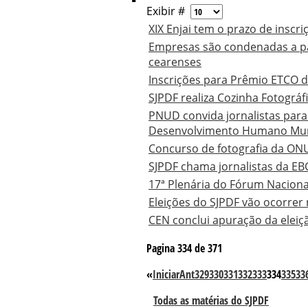
Exibir #
XIX Enjai tem o prazo de insc
Empresas são condenadas a pag
cearenses
Inscrições para Prêmio ETCO 
SJPDF realiza Cozinha Fotográfi
PNUD convida jornalistas para 
Desenvolvimento Humano Mun
Concurso de fotografia da ON
SJPDF chama jornalistas da EBC
17ª Plenária do Fórum Nacion
Eleições do SJPDF vão ocorrer 
CEN conclui apuração da eleiçã
Pagina 334 de 371
«
Iniciar
Ant
329
330
331
332
333
334
335
33
Todas as matérias do SJPDF