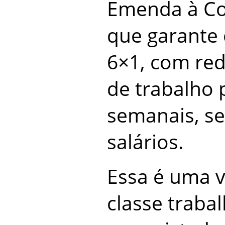
Emenda à Con
que garante 
6×1, com re
de trabalho 
semanais, s
salários.
Essa é uma vi
classe trabal