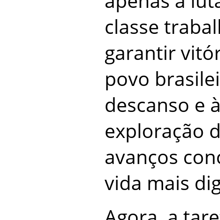
apenas a lut
classe traba
garantir vitó
povo brasilei
descanso e à
exploração d
avanços con
vida mais di
Agora, a tar