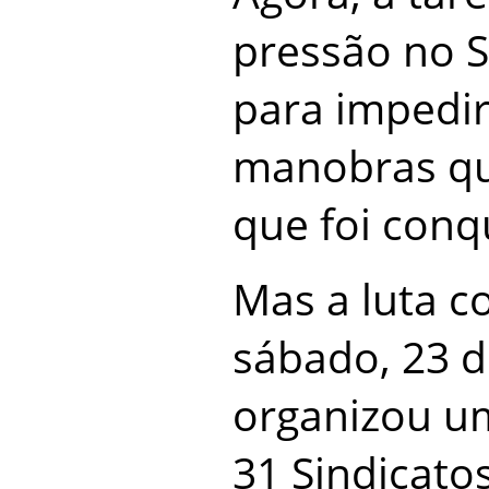
pressão no 
para impedir
manobras qu
que foi conq
Mas a luta c
sábado, 23 d
organizou u
31 Sindicatos