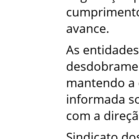
cumprimento
avance.
As entidade
desdobramen
mantendo a 
informada so
com a direç
Sindicato dos