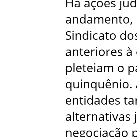
Há ações jud
andamento, 
Sindicato dos
anteriores à 
pleteiam o 
quinquênio.
entidades 
alternativas 
negociação 