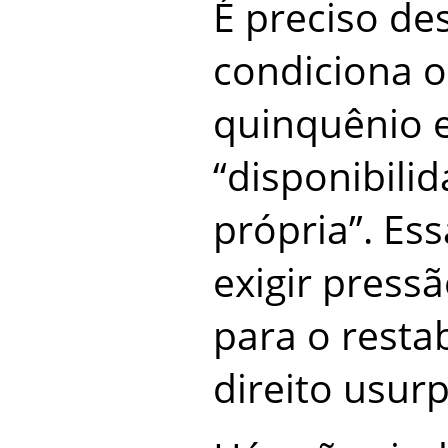
É preciso des
condiciona 
quinquênio e
“disponibili
própria”. Es
exigir press
para o resta
direito usur