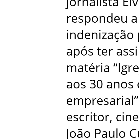
jornalista El
respondeu a
indenização
após ter ass
matéria “Igr
aos 30 anos
empresarial”
escritor, cin
João Paulo C