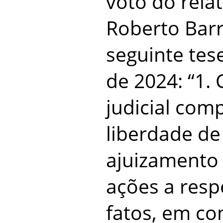
voto do relat
Roberto Barr
seguinte tes
de 2024: “1. 
judicial co
liberdade de
ajuizamento
ações a res
fatos, em co