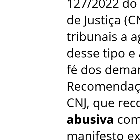
127/2022 do
de Justiça (C
tribunais a 
desse tipo e
fé dos dema
Recomendaç
CNJ, que re
abusiva
como
manifesto ex