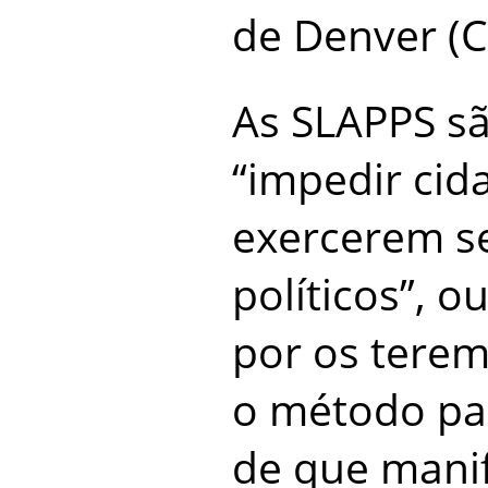
de Denver (C
As SLAPPS s
“impedir cid
exercerem se
políticos”, o
por os terem
o método p
de que manif