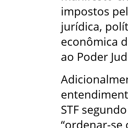
impostos pela
jurídica, polí
econômica do
ao Poder Judi
Adicionalmen
entendiment
STF segundo
“ordenar-se