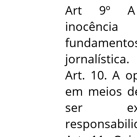
Art 9º A
inocênc
fundament
jornalística.
Art. 10. A o
em meios d
ser ex
responsabili