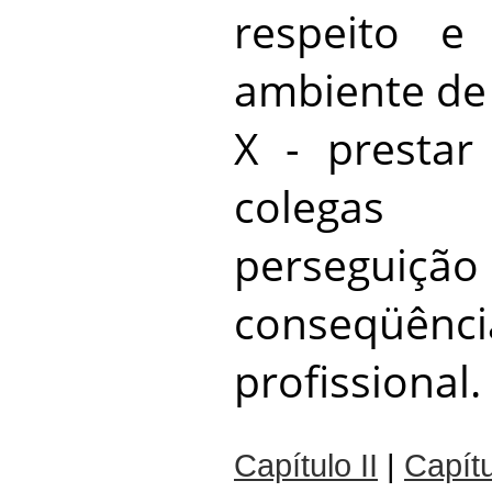
respeito e
ambiente de 
X - prestar
colegas
perseguiçã
conseqüênci
profissional.
Capítulo II
|
Capítu