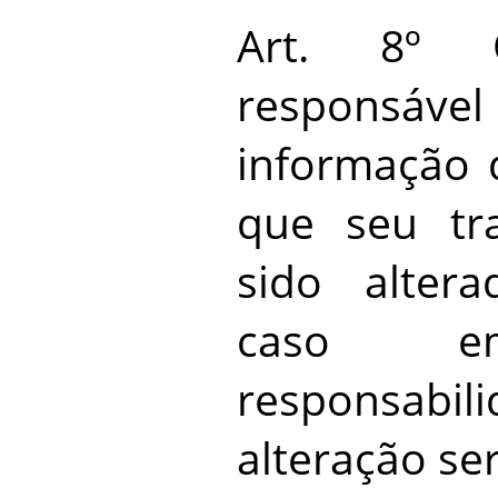
Art. 8º 
responsá
informação 
que seu tr
sido altera
caso 
responsa
alteração se