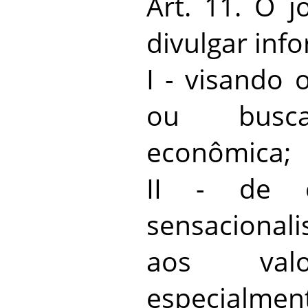
Art. 11. O j
divulgar inf
I - visando 
ou busca
econômica;
II - de c
sensacional
aos valo
especialme