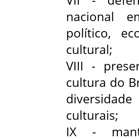
nacional e
político, e
cultural;
VIII - pres
cultura do B
diversidade
culturais;
IX - mant