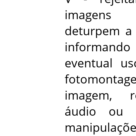
imagens 
deturpem a 
informand
eventual u
fotomonta
imagem, re
áudio ou q
manipulaçõe