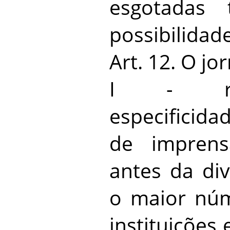
esgotadas 
possibilidad
Art. 12. O jo
I - res
especificid
de imprens
antes da div
o maior nú
instituições