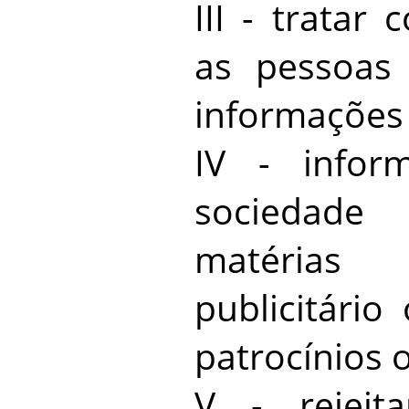
III - tratar
as pessoas
informações 
IV - infor
sociedad
matérias 
publicitári
patrocínios
V - rejeit