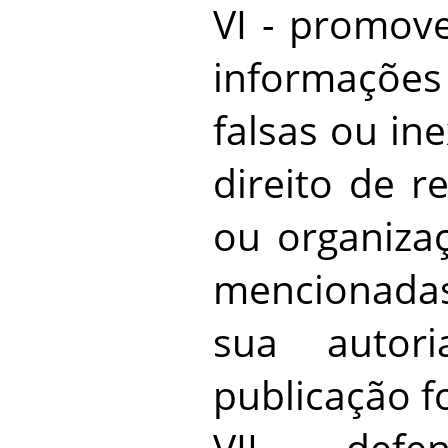
VI - promove
informaçõe
falsas ou in
direito de r
ou organiza
mencionada
sua autor
publicação f
VII - defe