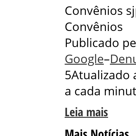
Convênios sjp
Convênios
Publicado p
Google
–
Denu
5Atualizado
a cada
minu
Leia mais
Mais Notícias..