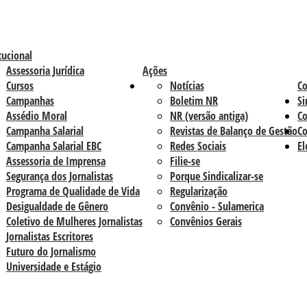
tucional
Assessoria Jurídica
Ações
Cursos
Notícias
C
Campanhas
Boletim NR
Si
Assédio Moral
NR (versão antiga)
Co
Campanha Salarial
Revistas de Balanço de Gestão
Co
Campanha Salarial EBC
Redes Sociais
El
Assessoria de Imprensa
Filie-se
Segurança dos Jornalistas
Porque Sindicalizar-se
Programa de Qualidade de Vida
Regularização
Desigualdade de Gênero
Convênio - Sulamerica
Coletivo de Mulheres Jornalistas
Convênios Gerais
Jornalistas Escritores
Futuro do Jornalismo
Universidade e Estágio