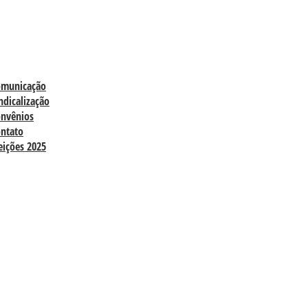
omunicação
ndicalização
nvênios
ntato
eições 2025