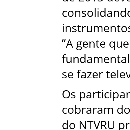
consolidand
instrumentos
”A gente qu
fundamenta
se fazer tele
Os participa
cobraram do
do NTVRU pr