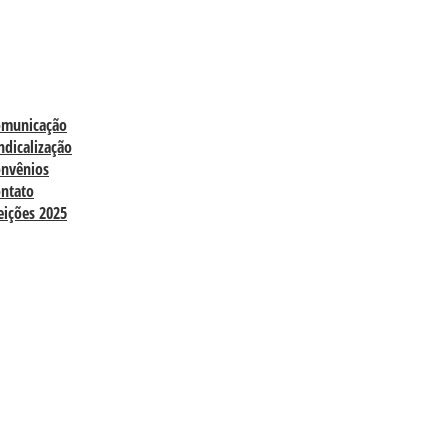
omunicação
ndicalização
nvênios
ntato
eições 2025