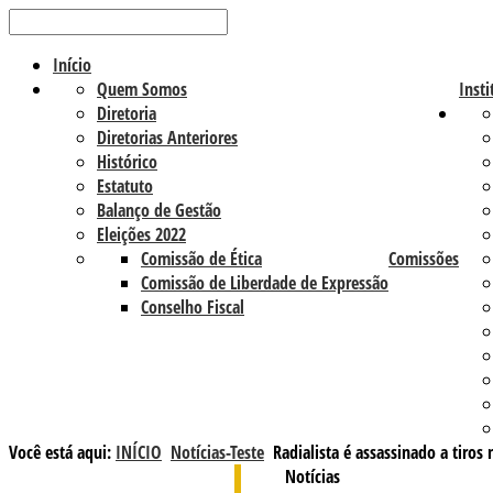
Início
Quem Somos
Insti
Diretoria
Diretorias Anteriores
Histórico
Estatuto
Balanço de Gestão
Eleições 2022
Comissão de Ética
Comissões
Comissão de Liberdade de Expressão
Conselho Fiscal
Você está aqui:
INÍCIO
Notícias-Teste
Radialista é assassinado a tiros
Notícias