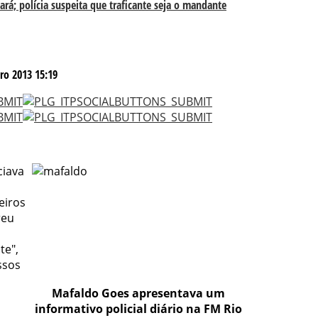
eará; polícia suspeita que traficante seja o mandante
ro 2013 15:19
ciava
eiros
reu
te",
ssos
Mafaldo Goes apresentava um
informativo policial diário na FM Rio