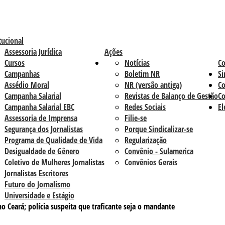
tucional
Assessoria Jurídica
Ações
Cursos
Notícias
C
Campanhas
Boletim NR
Si
Assédio Moral
NR (versão antiga)
Co
Campanha Salarial
Revistas de Balanço de Gestão
Co
Campanha Salarial EBC
Redes Sociais
El
Assessoria de Imprensa
Filie-se
Segurança dos Jornalistas
Porque Sindicalizar-se
Programa de Qualidade de Vida
Regularização
Desigualdade de Gênero
Convênio - Sulamerica
Coletivo de Mulheres Jornalistas
Convênios Gerais
Jornalistas Escritores
Futuro do Jornalismo
Universidade e Estágio
 no Ceará; polícia suspeita que traficante seja o mandante