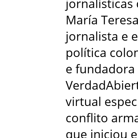
jornalísticas
María Teres
jornalista e 
política colo
e fundadora
VerdadAbiert
virtual espe
conflito arm
que iniciou 