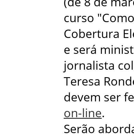
(de 8 de març
curso "Como
Cobertura Ele
e será minis
jornalista c
Teresa Ronde
devem ser fe
on-line
.
Serão abord