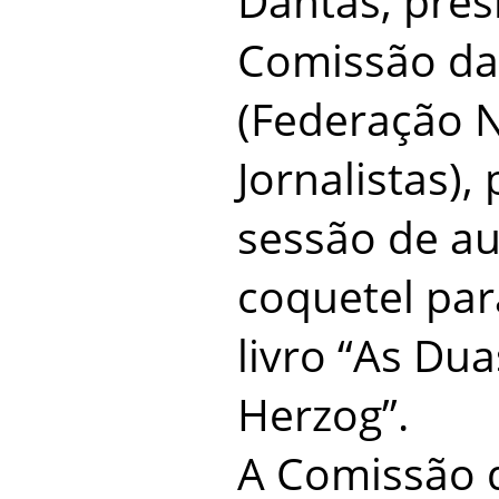
Dantas, pres
Comissão da
(Federação N
Jornalistas),
sessão de au
coquetel pa
livro “As Du
Herzog”.
A Comissão 