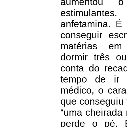
aumentou 
estimulante
anfetamina. É
conseguir esc
matérias em 
dormir três o
conta do reca
tempo de ir 
médico, o cara
que conseguiu 
“uma cheirada 
perde o pé. 