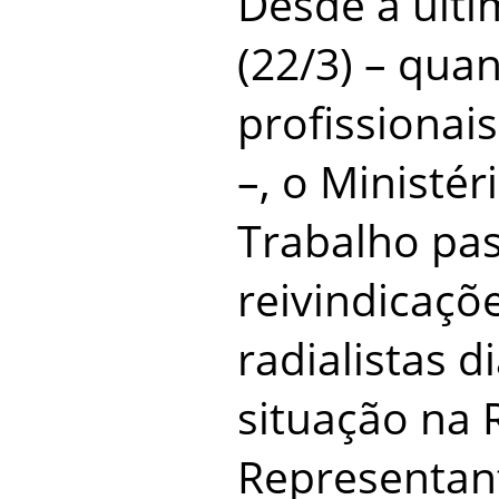
Desde a últi
(22/3) – qua
profissionai
–, o Ministér
Trabalho pas
reivindicaçõe
radialistas d
situação na 
Representant