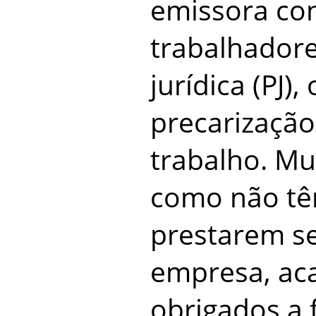
emissora co
trabalhadore
jurídica (PJ)
precarização
trabalho. Mui
como não têm
prestarem s
empresa, a
obrigados a 