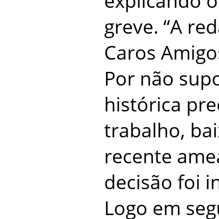
explicando o
greve. “A re
Caros Amigo
Por não supo
histórica pr
trabalho, bai
recente amea
decisão foi i
Logo em segu