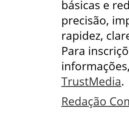
básicas e re
precisão, im
rapidez, clar
Para inscriç
informações
TrustMedia
.
Redação Co