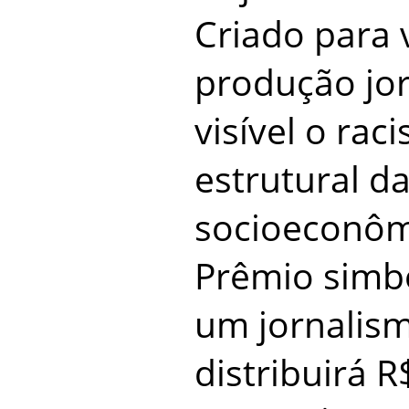
Criado para v
produção jor
visível o ra
estrutural d
socioeconômi
Prêmio simbo
um jornalism
distribuirá R