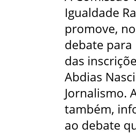
Igualdade Rac
promove, no
debate para 
das inscriçõ
Abdias Nasc
Jornalismo.
também, inf
ao debate qu