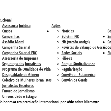
tucional
Assessoria Jurídica
Ações
Cursos
Notícias
C
Campanhas
Boletim NR
Si
Assédio Moral
NR (versão antiga)
Co
Campanha Salarial
Revistas de Balanço de Gestão
Co
Campanha Salarial EBC
Redes Sociais
El
Assessoria de Imprensa
Filie-se
Segurança dos Jornalistas
Porque Sindicalizar-se
Programa de Qualidade de Vida
Regularização
Desigualdade de Gênero
Convênio - Sulamerica
Coletivo de Mulheres Jornalistas
Convênios Gerais
Jornalistas Escritores
Futuro do Jornalismo
Universidade e Estágio
ão honrosa em premiação internacional por série sobre Niemeyer