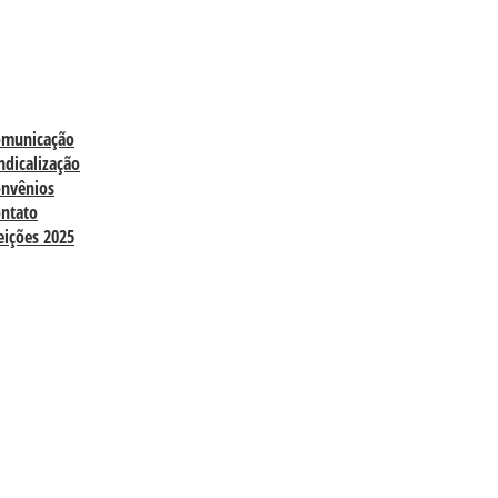
omunicação
ndicalização
nvênios
ntato
eições 2025