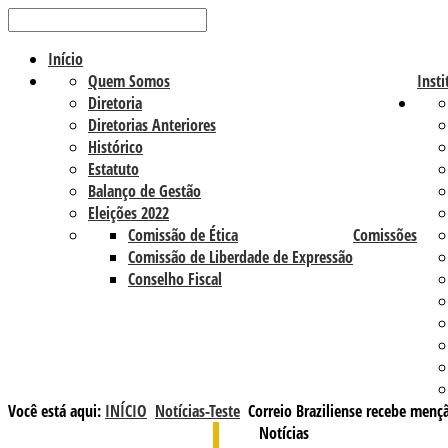
Início
Quem Somos
Insti
Diretoria
Diretorias Anteriores
Histórico
Estatuto
Balanço de Gestão
Eleições 2022
Comissão de Ética
Comissões
Comissão de Liberdade de Expressão
Conselho Fiscal
Você está aqui:
INÍCIO
Notícias-Teste
Correio Braziliense recebe menç
Notícias