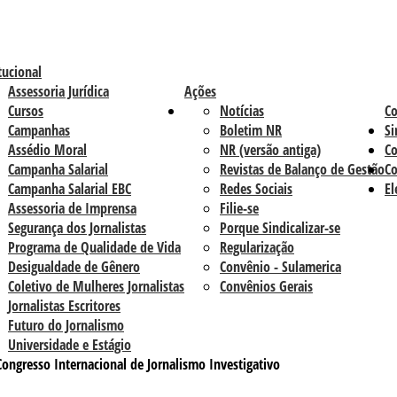
tucional
Assessoria Jurídica
Ações
Cursos
Notícias
C
Campanhas
Boletim NR
Si
Assédio Moral
NR (versão antiga)
Co
Campanha Salarial
Revistas de Balanço de Gestão
Co
Campanha Salarial EBC
Redes Sociais
El
Assessoria de Imprensa
Filie-se
Segurança dos Jornalistas
Porque Sindicalizar-se
Programa de Qualidade de Vida
Regularização
Desigualdade de Gênero
Convênio - Sulamerica
Coletivo de Mulheres Jornalistas
Convênios Gerais
Jornalistas Escritores
Futuro do Jornalismo
Universidade e Estágio
 Congresso Internacional de Jornalismo Investigativo