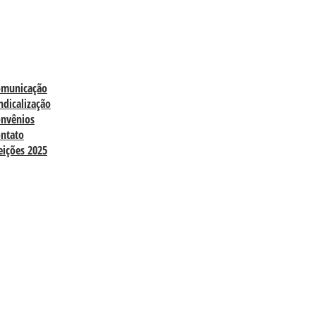
omunicação
ndicalização
nvênios
ntato
eições 2025