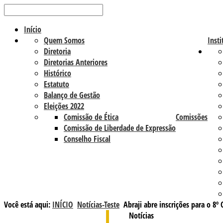
Início
Quem Somos
Insti
Diretoria
Diretorias Anteriores
Histórico
Estatuto
Balanço de Gestão
Eleições 2022
Comissão de Ética
Comissões
Comissão de Liberdade de Expressão
Conselho Fiscal
Você está aqui:
INÍCIO
Notícias-Teste
Abraji abre inscrições para o 8º
Notícias