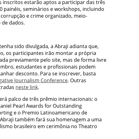
 inscritos estarão aptos a participar das três
0 painéis, seminários e workshops, incluindo
 corrupção e crime organizado, meio-
o de dados.
nha sido divulgada, a Abraji adianta que,
, os participantes irão montar a própria
da previamente pelo site, mas de forma livre
tembro, estudantes e profissionais podem
ganhar desconto. Para se inscrever, basta
igative Journalism Conference
. Outras
tradas
neste link
.
rá palco de três prêmio internacionais: o
Daniel Pearl Awards for Outstanding
porting e o Premio Latinoamericano de
 A Abraji também fará sua homenagem a uma
lismo brasileiro em cerimônia no Theatro