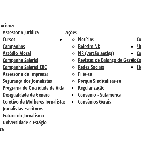
tucional
Assessoria Jurídica
Ações
Cursos
Notícias
C
Campanhas
Boletim NR
Si
Assédio Moral
NR (versão antiga)
Co
Campanha Salarial
Revistas de Balanço de Gestão
Co
Campanha Salarial EBC
Redes Sociais
El
Assessoria de Imprensa
Filie-se
Segurança dos Jornalistas
Porque Sindicalizar-se
Programa de Qualidade de Vida
Regularização
Desigualdade de Gênero
Convênio - Sulamerica
Coletivo de Mulheres Jornalistas
Convênios Gerais
Jornalistas Escritores
Futuro do Jornalismo
Universidade e Estágio
ca