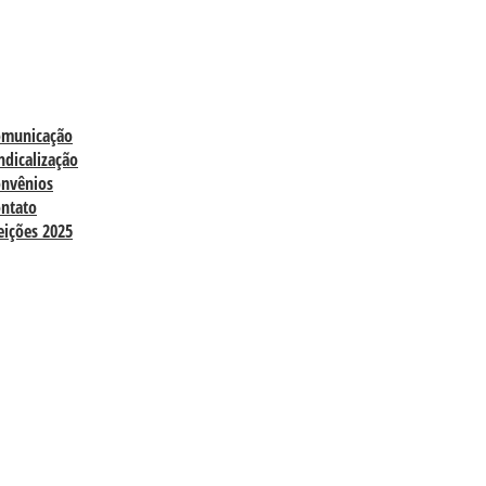
omunicação
ndicalização
nvênios
ntato
eições 2025