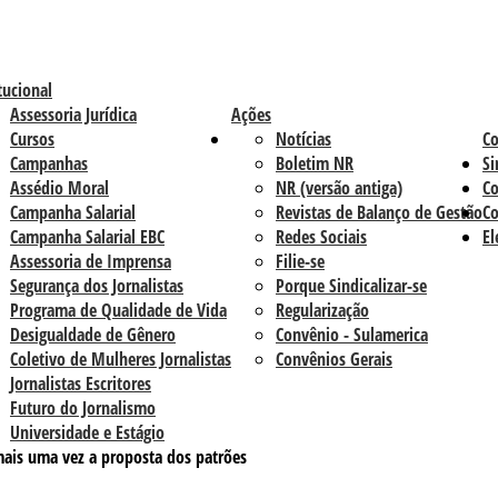
tucional
Assessoria Jurídica
Ações
Cursos
Notícias
C
Campanhas
Boletim NR
Si
Assédio Moral
NR (versão antiga)
Co
Campanha Salarial
Revistas de Balanço de Gestão
Co
Campanha Salarial EBC
Redes Sociais
El
Assessoria de Imprensa
Filie-se
Segurança dos Jornalistas
Porque Sindicalizar-se
Programa de Qualidade de Vida
Regularização
Desigualdade de Gênero
Convênio - Sulamerica
Coletivo de Mulheres Jornalistas
Convênios Gerais
Jornalistas Escritores
Futuro do Jornalismo
Universidade e Estágio
 mais uma vez a proposta dos patrões