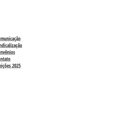
omunicação
ndicalização
nvênios
ntato
eições 2025