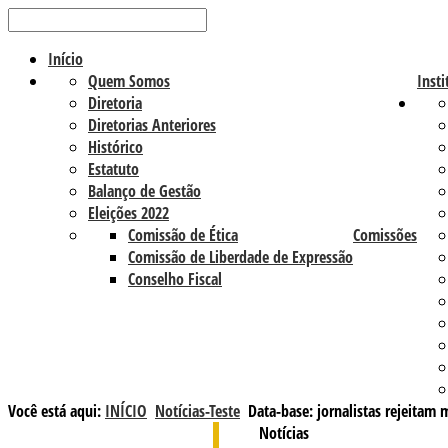
Início
Quem Somos
Insti
Diretoria
Diretorias Anteriores
Histórico
Estatuto
Balanço de Gestão
Eleições 2022
Comissão de Ética
Comissões
Comissão de Liberdade de Expressão
Conselho Fiscal
Você está aqui:
INÍCIO
Notícias-Teste
Data-base: jornalistas rejeitam
Notícias