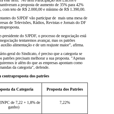
ra este item. No item Participação nos Lucros e
 mantiveram a proposta de aumento de 35% para 42%
ras, com teto de R$ 2.000,00 e mínimo de R$ 1.390,00.
sentantes do SJPDF vão participar de mais uma mesa de
esas de Televisões, Rádios, Revistas e Jornais do DF
ntraproposta.
presidente do SJPDF, o processo de negociação está
negociação tentaremos avançar, mas os patrões
 auxílio alimentação e de um reajuste maior”, afirma.
ário-geral do Sindicato, é preciso que a categoria se
os patrões precisam melhorar a sua proposta. "Apenas
eguiremos ir além do que as empresas apontam como
demandas da categoria", defende.
a contraproposta dos patrões
posta da Categoria
Proposta dos Patrões
(INPC de 7,22 + 1,8% de
7,22%
ganho)