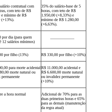
alário contratual com
35% do salário-base de 5
tras, com teto de R$
horas, com teto de R$
0 e mínimo de R$
1.950,00 (+8,33%) e
0 (+13%).
mínimo de R$ 1.280,00
(+6,63%).
 por dia (para quem
____________
é 12 salários mínimos)
0 por filho (13%)
R$ 330,00 por filho (+10%)
0,00 para morte acidental
R$ 11.000,00 acidental e
80,00 morte natural ou
R$ 6.600,00 morte natural
z permanente
ou invalidez permanente
(+10%)
e a hora normal
Adicional de 70% para as
duas primeiras horas e 65%
para as demais (manutenção
da regra atual)