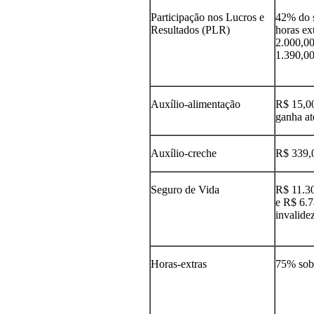
Participação nos Lucros e
42% do s
Resultados (PLR)
horas ex
2.000,0
1.390,0
Auxílio-alimentação
R$ 15,00
ganha at
Auxílio-creche
R$ 339,0
Seguro de Vida
R$ 11.30
e R$ 6.7
invalide
Horas-extras
75% sobr