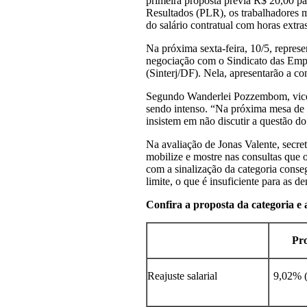
primeira proposta previa R$ 20,00 pa
Resultados (PLR), os trabalhadores
do salário contratual com horas ext
Na próxima sexta-feira, 10/5, repre
negociação com o Sindicato das Empr
(Sinterj/DF). Nela, apresentarão a co
Segundo Wanderlei Pozzembom, vice-
sendo intenso. “Na próxima mesa de 
insistem em não discutir a questão do
Na avaliação de Jonas Valente, secret
mobilize e mostre nas consultas que 
com a sinalização da categoria cons
limite, o que é insuficiente para as 
Confira a proposta da categoria e 
Pro
Reajuste salarial
9,02% 