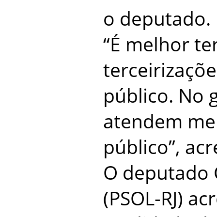
o deputado.
“É melhor t
terceirizaçõe
público. No g
atendem mel
público”, ac
O deputado 
(PSOL-RJ) ac