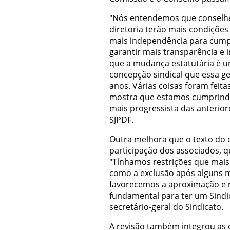
"Nós entendemos que conselhei
diretoria terão mais condições d
mais independência para cump
garantir mais transparência e 
que a mudança estatutária é 
concepção sindical que essa g
anos. Várias coisas foram feit
mostra que estamos cumprind
mais progressista das anteriore
SJPDF.
Outra melhora que o texto do e
participação dos associados, qu
"Tínhamos restrições que mai
como a exclusão após alguns m
favorecemos a aproximação e 
fundamental para ter um Sindic
secretário-geral do Sindicato.
A revisão também integrou as e