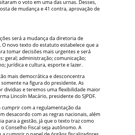
ositaram o voto em uma das urnas. Desses,
osta de mudança e 41 contra, aprovação de
ções será a mudança da diretoria de
a. O novo texto do estatuto estabelece que a
ara tomar decisões mais urgentes e será
: geral; administração; comunicação;
; jurídica e cultura, esporte e lazer.
tão mais democrática e desconcentra
 somente na figura do presidente. As
 dividias e teremos uma flexibilidade maior
firma Lincoln Macário, presidente do SJPDF.
 cumprir com a regulamentação da
em desacordo com as regras nacionais, além
a para a gestão, já que o texto traz como
 o Conselho Fiscal seja autônomo. A
a cumprir o papel de órgãos fiscalizadores.