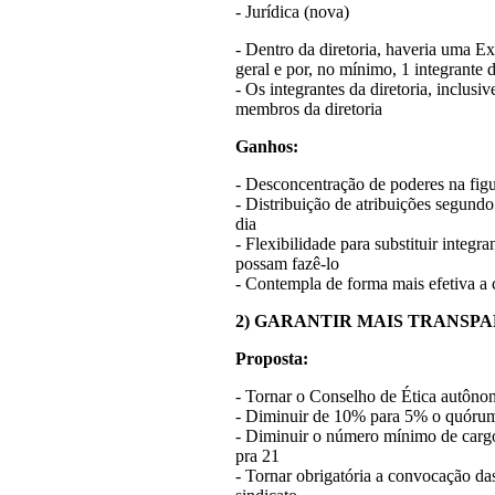
- Jurídica (nova)
- Dentro da diretoria, haveria uma Ex
geral e por, no mínimo, 1 integrante
- Os integrantes da diretoria, inclusi
membros da diretoria
Ganhos:
- Desconcentração de poderes na figu
- Distribuição de atribuições segundo
dia
- Flexibilidade para substituir integr
possam fazê-lo
- Contempla de forma mais efetiva a 
2) GARANTIR MAIS TRANSP
Proposta:
- Tornar o Conselho de Ética autôno
- Diminuir de 10% para 5% o quórum
- Diminuir o número mínimo de cargos
pra 21
- Tornar obrigatória a convocação d