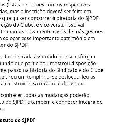
as (listas de nomes com os respectivos
das, mas a inscrição deverá ser feita em
 que quiser concorrer à diretoria do SJPDF
ção do Clube, e vice-versa. "Isso vai
o tenhamos novamente casos de más gestões
 colocar esse importante patrimônio em
etor do SJPDF.
entidade, cada associado que se esforçou
o mundo que participou mostrou disposição
nte passo na história do Sindicato e do Clube.
 tirou um tempinho, se deslocou, leu as
 construir essa nova realidade", diz.
em conhecer todas as mudanças poderão
to do SJPDF
e também e conhecer íntegra do
be
.
tatuto do SJPDF