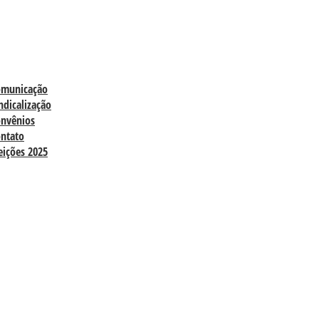
omunicação
ndicalização
nvênios
ntato
eições 2025