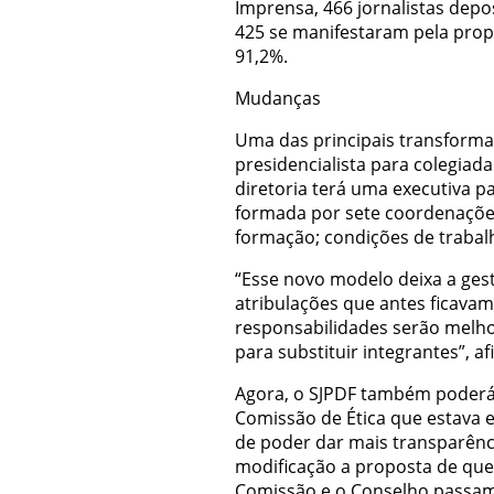
Imprensa, 466 jornalistas dep
425 se manifestaram pela prop
91,2%.
Mudanças
Uma das principais transforma
presidencialista para colegiad
diretoria terá uma executiva p
formada por sete coordenações
formação; condições de trabalho
“Esse novo modelo deixa a ges
atribulações que antes ficavam
responsabilidades serão melhor
para substituir integrantes”, a
Agora, o SJPDF também poderá
Comissão de Ética que estava 
de poder dar mais transparênci
modificação a proposta de que
Comissão e o Conselho passam 