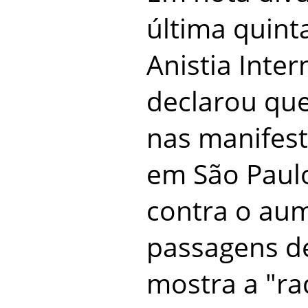
última quinta
Anistia Inter
declarou que
nas manifest
em São Paulo
contra o au
passagens d
mostra a "ra