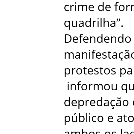
crime de fo
quadrilha”.
Defendendo o
manifestação
protestos pac
informou que
depredação 
público e at
ambos os lad