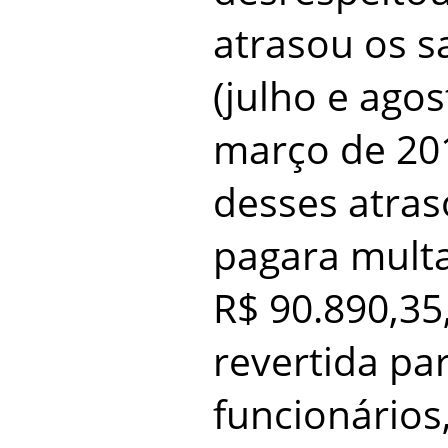
atrasou os sa
(julho e ago
março de 201
desses atras
pagara mult
R$ 90.890,35
revertida pa
funcionários