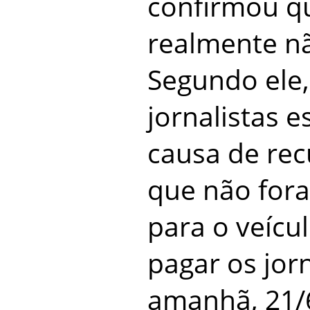
confirmou qu
realmente n
Segundo ele,
jornalistas 
causa de re
que não for
para o veícu
pagar os jorn
amanhã, 21/6,