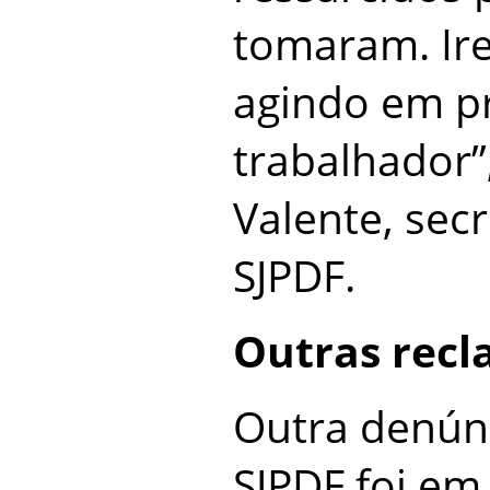
tomaram. Ir
agindo em p
trabalhador”
Valente, secr
SJPDF.
Outras rec
Outra denúnc
SJPDF foi em