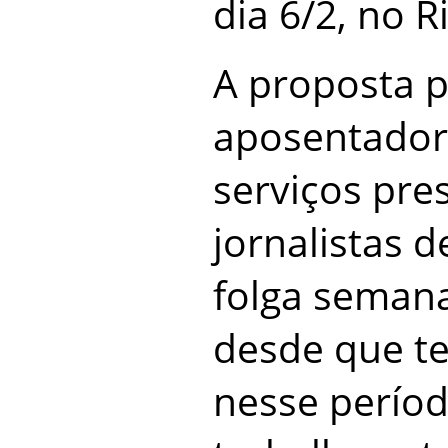
dia 6/2, no R
A proposta p
aposentador
serviços pre
jornalistas 
folga semana
desde que t
nesse perío