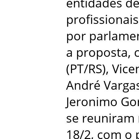
entidades de
profissionai
por parlame
a proposta,
(PT/RS), Vice
André Vargas
Jeronimo Gor
se reuniram 
18/2, com o 