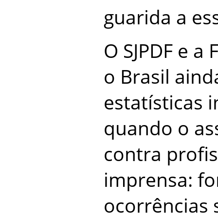
guarida a es
O SJPDF e a
o Brasil aind
estatísticas 
quando o ass
contra profi
imprensa: f
ocorrências