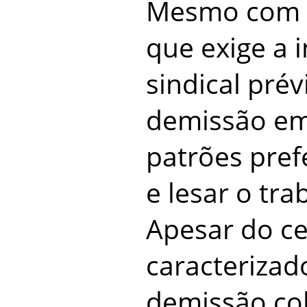
Mesmo com a
que exige a 
sindical pré
demissão em
patrões pref
e lesar o tra
Apesar do c
caracteriza
demissão col