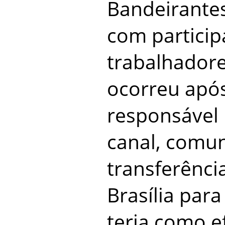
Bandeirantes
com particip
trabalhadore
ocorreu apó
responsável 
canal, comun
transferênci
Brasília par
teria como e