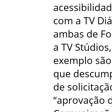
acessibilida
com a TV Diá
ambas de For
a TV Stúdios,
exemplo são
que descump
de solicitaçã
“aprovação d