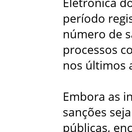
Eletrônica d
período regi
número de s
processos c
nos últimos 
Embora as i
sanções seja
públicas, en