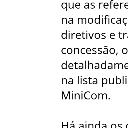
que as refer
na modifica
diretivos e t
concessão, o
detalhadame
na lista publ
MiniCom.
Há ainda os 