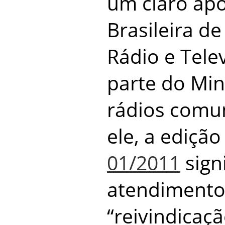
um claro apo
Brasileira d
Rádio e Tele
parte do Mi
rádios comun
ele, a ediçã
01/2011
signi
atendimento
“reivindicaçã