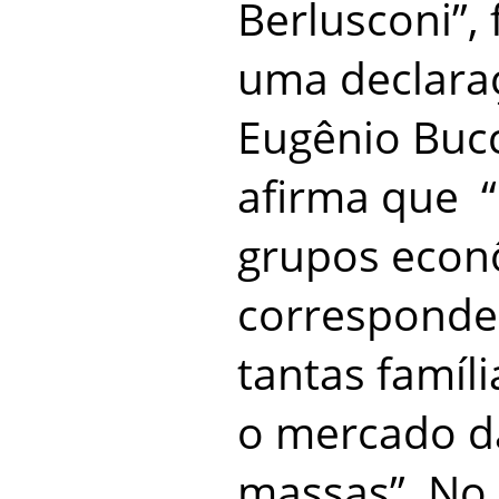
Berlusconi”,
uma declaraç
Eugênio Bucci
afirma que 
grupos econ
corresponde
tantas famíli
o mercado d
massas”. No 