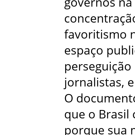
governos na l
concentraçã
favoritismo
espaço public
perseguição 
jornalistas, 
O documento
que o Brasil
porque sua m