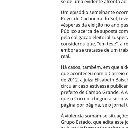
se de uma evidente afronta ao 
Um episódio semelhante ocorre
Povo, de Cachoeira do Sul, tev
vésperas da eleição no ano pa
Público acerca de suposta comp
pela coligação eleitoral suspeit
considerou que, "em tese", a re
embora se tratasse de um traba
real.
Há casos, também, em que a deci
que aconteceu com o Correio d
de 2012, a juíza Elisabeth Baisch
circular caso estivesse public
prefeito de Campo Grande. A As
que o Correio chegou a ser inva
página por página, se o jornal t
À violência somam-se situações
Grupo Estado, que edita este j