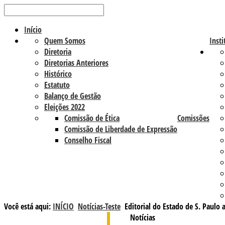
Início
Quem Somos
Insti
Diretoria
Diretorias Anteriores
Histórico
Estatuto
Balanço de Gestão
Eleições 2022
Comissão de Ética
Comissões
Comissão de Liberdade de Expressão
Conselho Fiscal
Você está aqui:
INÍCIO
Notícias-Teste
Editorial do Estado de S. Paulo 
Notícias