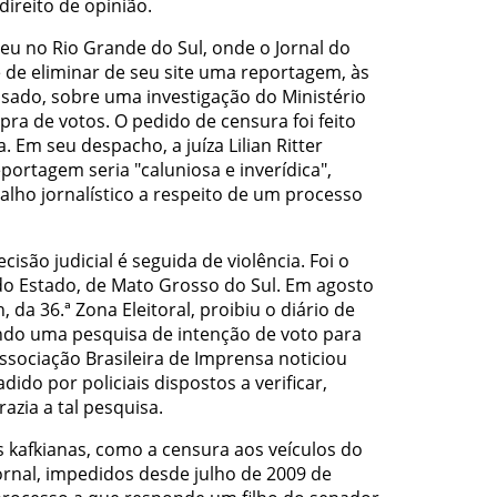
direito de opinião.
u no Rio Grande do Sul, onde o Jornal do
e de eliminar de seu site uma reportagem, às
ssado, sobre uma investigação do Ministério
ra de votos. O pedido de censura foi feito
a. Em seu despacho, a juíza Lilian Ritter
portagem seria "caluniosa e inverídica",
lho jornalístico a respeito de um processo
são judicial é seguida de violência. Foi o
o Estado, de Mato Grosso do Sul. Em agosto
, da 36.ª Zona Eleitoral, proibiu o diário de
ando uma pesquisa de intenção de voto para
sociação Brasileira de Imprensa noticiou
dido por policiais dispostos a verificar,
razia a tal pesquisa.
 kafkianas, como a censura aos veículos do
ornal, impedidos desde julho de 2009 de