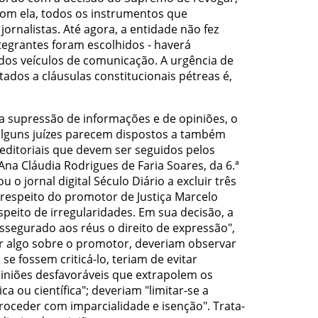
com ela, todos os instrumentos que
jornalistas. Até agora, a entidade não fez
egrantes foram escolhidos - haverá
 dos veículos de comunicação. A urgência de
ados a cláusulas constitucionais pétreas é,
 supressão de informações e de opiniões, o
, alguns juízes parecem dispostos a também
editoriais que devem ser seguidos pelos
 Ana Cláudia Rodrigues de Faria Soares, da 6.ª
ou o jornal digital Século Diário a excluir três
a respeito do promotor de Justiça Marcelo
peito de irregularidades. Em sua decisão, a
ssegurado aos réus o direito de expressão",
r algo sobre o promotor, deveriam observar
e fossem criticá-lo, teriam de evitar
piniões desfavoráveis que extrapolem os
stica ou científica"; deveriam "limitar-se a
proceder com imparcialidade e isenção". Trata-