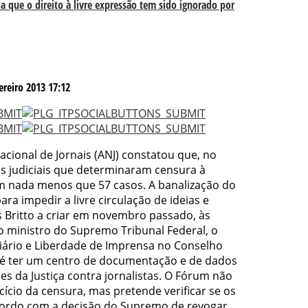
da que o direito à livre expressão tem sido ignorado por
reiro 2013 17:12
cional de Jornais (ANJ) constatou que, no
s judiciais que determinaram censura à
m nada menos que 57 casos. A banalização do
ara impedir a livre circulação de ideias e
s Britto a criar em novembro passado, às
 ministro do Supremo Tribunal Federal, o
iário e Liberdade de Imprensa no Conselho
ão é ter um centro de documentação e de dados
es da Justiça contra jornalistas. O Fórum não
cício da censura, mas pretende verificar se os
acordo com a decisão do Supremo de revogar,