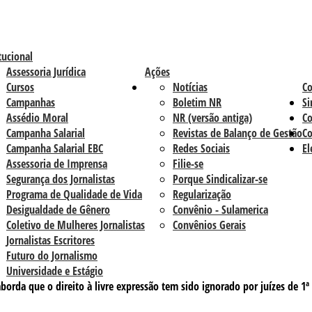
tucional
Assessoria Jurídica
Ações
Cursos
Notícias
C
Campanhas
Boletim NR
Si
Assédio Moral
NR (versão antiga)
Co
Campanha Salarial
Revistas de Balanço de Gestão
Co
Campanha Salarial EBC
Redes Sociais
El
Assessoria de Imprensa
Filie-se
Segurança dos Jornalistas
Porque Sindicalizar-se
Programa de Qualidade de Vida
Regularização
Desigualdade de Gênero
Convênio - Sulamerica
Coletivo de Mulheres Jornalistas
Convênios Gerais
Jornalistas Escritores
Futuro do Jornalismo
Universidade e Estágio
aborda que o direito à livre expressão tem sido ignorado por juízes de 1ª 