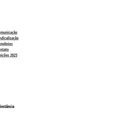
omunicação
ndicalização
nvênios
ntato
eições 2025
instância