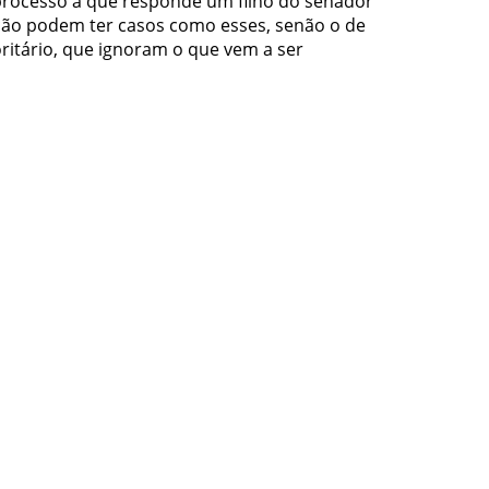
processo a que responde um filho do senador
ação podem ter casos como esses, senão o de
ritário, que ignoram o que vem a ser