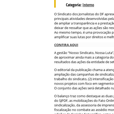
Categoria:
Interno
O Sindicato dos Jornalistas do DF apres
principais atividades desenvolvidas pe
de ampliar a transparência e a prestaçã
deixar de ressaltar que as ações são re
Ao mesmo tempo, é uma provocação par
amplificar suas lutas por direitos e me
CONFIRA AQUI
A gestão “Nosso Sindicato, Nossa Luta”
de aproximar ainda mais a categoria do
resultados das ações da entidade de s
O editorial da publicação chama a atençã
ampliação das campanhas de sindicaliza
trabalho do sindicato, (2) intensificação
novos projetos com foco em segmentos
O conjunto das ações será detalhado na
O balanço traz como destaque as duas 
do SJPDF, as mobilizações do Fato Onlin
sindicalização, da assessoria de imprens
fiscalização no combate ao assédio mora