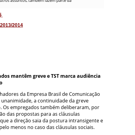
 outros assuntos, também fazem parte da
15
 2013/2014
ados mantêm greve e TST marca audiência
o
lhadores da Empresa Brasil de Comunicação
r unanimidade, a continuidade da greve
ro. Os empregados também deliberaram, por
ão das propostas para as cláusulas
ue a direção saia da postura intransigente e
 pelo menos no caso das cláusulas sociais.