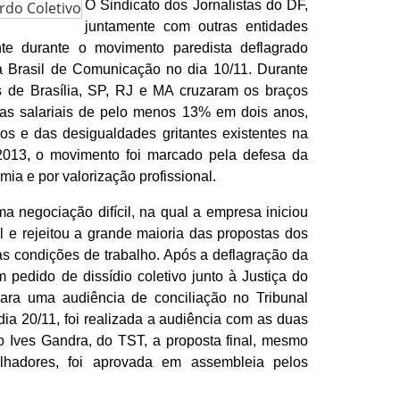
O Sindicato dos Jornalistas do DF,
juntamente com outras entidades
ente durante o movimento paredista deflagrado
a Brasil de Comunicação no dia 10/11. Durante
tas de Brasília, SP, RJ e MA cruzaram os braços
rdas salariais de pelo menos 13% em dois anos,
os e das desigualdades gritantes existentes na
013, o movimento foi marcado pela defesa da
ia e por valorização profissional.
a negociação difícil, na qual a empresa iniciou
l e rejeitou a grande maioria das propostas dos
as condições de trabalho. Após a deflagração da
pedido de dissídio coletivo junto à Justiça do
ara uma audiência de conciliação no Tribunal
ia 20/11, foi realizada a audiência com as duas
o Ives Gandra, do TST, a proposta final, mesmo
alhadores, foi aprovada em assembleia pelos