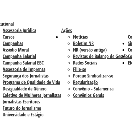
tucional
Assessoria Jurídica
Ações
Cursos
Notícias
C
Campanhas
Boletim NR
Si
Assédio Moral
NR (versão antiga)
Co
Campanha Salarial
Revistas de Balanço de Gestão
Co
Campanha Salarial EBC
Redes Sociais
El
Assessoria de Imprensa
Filie-se
Segurança dos Jornalistas
Porque Sindicalizar-se
Programa de Qualidade de Vida
Regularização
Desigualdade de Gênero
Convênio - Sulamerica
Coletivo de Mulheres Jornalistas
Convênios Gerais
Jornalistas Escritores
Futuro do Jornalismo
Universidade e Estágio