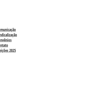
omunicação
ndicalização
nvênios
ntato
eições 2025