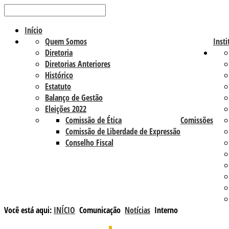
Início
Quem Somos
Insti
Diretoria
Diretorias Anteriores
Histórico
Estatuto
Balanço de Gestão
Eleições 2022
Comissão de Ética
Comissões
Comissão de Liberdade de Expressão
Conselho Fiscal
Você está aqui:
INÍCIO
Comunicação
Notícias
Interno