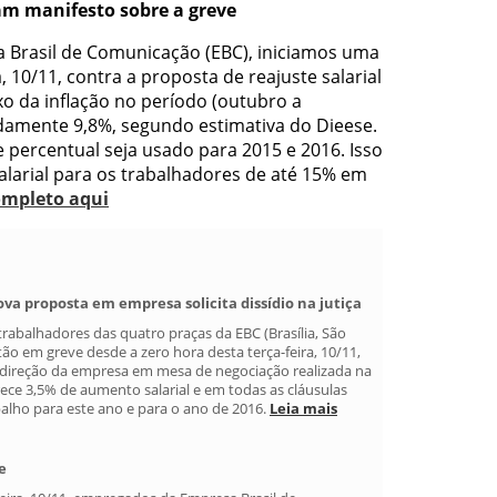
am manifesto sobre a greve
 Brasil de Comunicação (EBC), iniciamos uma
, 10/11, contra a proposta de reajuste salarial
o da inflação no período (outubro a
amente 9,8%, segundo estimativa do Dieese.
 percentual seja usado para 2015 e 2016. Isso
larial para os trabalhadores de até 15% em
ompleto aqui
a proposta em empresa solicita dissídio na jutiça
trabalhadores das quatro praças da EBC (Brasília, São
stão em greve desde a zero hora desta terça-feira, 10/11,
a direção da empresa em mesa de negociação realizada na
erece 3,5% de aumento salarial e em todas as cláusulas
alho para este ano e para o ano de 2016.
Leia mais
e