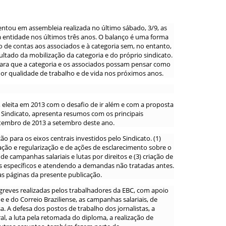
entou em assembleia realizada no último sábado, 3/9, as
la entidade nos últimos três anos. O balanço é uma forma
o de contas aos associados e à categoria sem, no entanto,
sultado da mobilização da categoria e do próprio sindicato.
a que a categoria e os associados possam pensar como
lhor qualidade de trabalho e de vida nos próximos anos.
, eleita em 2013 com o desafio de ir além e com a proposta
 Sindicato, apresenta resumos com os principais
etembro de 2013 a setembro deste ano.
o para os eixos centrais investidos pelo Sindicato. (1)
ção e regularização e de ações de esclarecimento sobre o
 de campanhas salariais e lutas por direitos e (3) criação de
 específicos e atendendo a demandas não tratadas antes.
s páginas da presente publicação.
greves realizadas pelos trabalhadores da EBC, com apoio
e e do Correio Braziliense, as campanhas salariais, de
a. A defesa dos postos de trabalho dos jornalistas, a
l, a luta pela retomada do diploma, a realização de