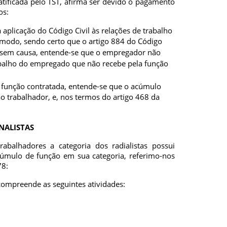
ratificada pelo TST, afirma ser devido o pagamento
os:
a aplicação do Código Civil às relações de trabalho
 modo, sendo certo que o artigo 884 do Código
o sem causa, entende-se que o empregador não
abalho do empregado que não recebe pela função
 função contratada, entende-se que o acúmulo
ao trabalhador, e, nos termos do artigo 468 da
NALISTAS
abalhadores a categoria dos radialistas possui
acúmulo de função em sua categoria, referimo-nos
78:
a compreende as seguintes atividades: