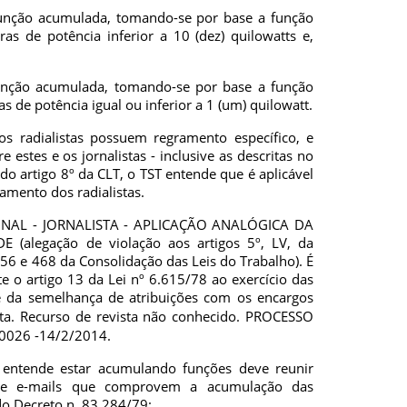
a função acumulada, tomando-se por base a função
s de potência inferior a 10 (dez) quilowatts e,
 função acumulada, tomando-se por base a função
de potência igual ou inferior a 1 (um) quilowatt.
os radialistas possuem regramento específico, e
e estes e os jornalistas - inclusive as descritas no
o artigo 8º da CLT, o TST entende que é aplicável
ramento dos radialistas.
NAL - JORNALISTA - APLICAÇÃO ANALÓGICA DA
E (alegação de violação aos artigos 5º, LV, da
456 e 468 da Consolidação das Leis do Trabalho). É
te o artigo 13 da Lei nº 6.615/78 ao exercício das
nte da semelhança de atribuições com os encargos
sta. Recurso de revista não conhecido.
PROCESSO
0026 -14/2/2014.
e entende estar acumulando funções deve reunir
o e e-mails que comprovem a acumulação das
 do Decreto n. 83.284/79: