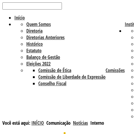
Início
Quem Somos
Insti
Diretoria
Diretorias Anteriores
Histórico
Estatuto
Balanço de Gestão
Eleições 2022
Comissão de Ética
Comissões
Comissão de Liberdade de Expressão
Conselho Fiscal
Você está aqui:
INÍCIO
Comunicação
Notícias
Interno