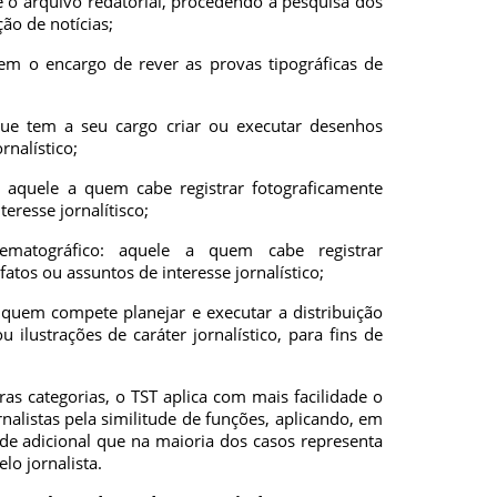
e o arquivo redatorial, procedendo à pesquisa dos
ão de notícias;
 o encargo de rever as provas tipográficas de
e tem a seu cargo criar ou executar desenhos
rnalístico;
quele a quem cabe registrar fotograficamente
eresse jornalítisco;
áfico: aquele a quem cabe registrar
tos ou assuntos de interesse jornalístico;
em compete planejar e executar a distribuição
u ilustrações de caráter jornalístico, para fins de
ras categorias, o TST aplica com mais facilidade o
nalistas pela similitude de funções, aplicando, em
de adicional que na maioria dos casos representa
lo jornalista.