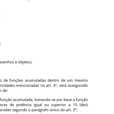
;
;
;
desenhos e objetos;
ício de funções acumuladas dentro de um mesmo
ividades mencionadas no art. 4º, será assegurado
o de:
la função acumulada, tomando-se por base a função
ras de potência igual ou superior a 10 (dez)
aradas segundo o parágrafo único do art. 3º;