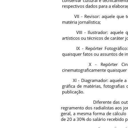
conservar cultural e tecnicament
respectivos dados para a elaboraç
VII - Revisor: aquele que tem
matéria jornalística;
VIII - Ilustrador: aquele qu
artísticos ou técnicos de caráter jo
IX - Repórter Fotográfico: a
quaisquer fatos ou assuntos de int
X - Repórter Cinematogr
cinematograficamente quaisquer fa
XI - Diagramador: aquele a qu
gráfica de matérias, fotografias o
publicação.
Diferente das out
regramento dos radialistas aos jor
geral, a mesma forma de cálculo 
de 20 a 30% do salário recebido pe