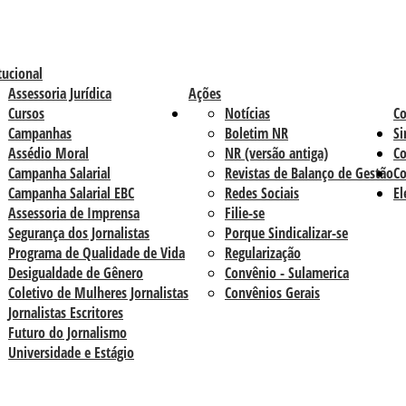
tucional
Assessoria Jurídica
Ações
Cursos
Notícias
C
Campanhas
Boletim NR
Si
Assédio Moral
NR (versão antiga)
Co
Campanha Salarial
Revistas de Balanço de Gestão
Co
Campanha Salarial EBC
Redes Sociais
El
Assessoria de Imprensa
Filie-se
Segurança dos Jornalistas
Porque Sindicalizar-se
Programa de Qualidade de Vida
Regularização
Desigualdade de Gênero
Convênio - Sulamerica
Coletivo de Mulheres Jornalistas
Convênios Gerais
Jornalistas Escritores
Futuro do Jornalismo
Universidade e Estágio