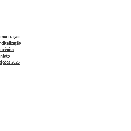
omunicação
ndicalização
nvênios
ntato
eições 2025