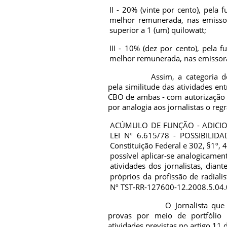
II - 20% (vinte por cento), pel
melhor remunerada, nas emissora
superior a 1 (um) quilowatt;
III - 10% (dez por cento), pela
melhor remunerada, nas emissoras 
Assim, a categoria d
pela similitude das atividades entr
CBO de ambas - com autorização d
por analogia aos jornalistas o reg
ACÚMULO DE FUNÇÃO - ADICIO
LEI Nº 6.615/78 - POSSIBILIDAD
Constituição Federal e 302, §1º, 
possível aplicar-se analogicamen
atividades dos jornalistas, dia
próprios da profissão de radiali
Nº TST-RR-127600-12.2008.5.04.
O Jornalista qu
provas por meio de portfóli
atividades previstas no artigo 11