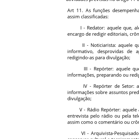
Art 11. As funções desempenha
assim classificadas:
I - Redator: aquele que, alé
encargo de redigir editoriais, cr
II - Noticiarista: aquele que
informativo, desprovidas de 
redigindo-as para divulgação;
III - Repórter: aquele que c
informações, preparando ou redi
IV - Repórter de Setor: aque
informações sobre assuntos pred
divulgação;
V - Rádio Repórter: aquele a 
entrevista pelo rádio ou pela te
assim como o comentário ou crôn
VI - Arquivista-Pesquisador: