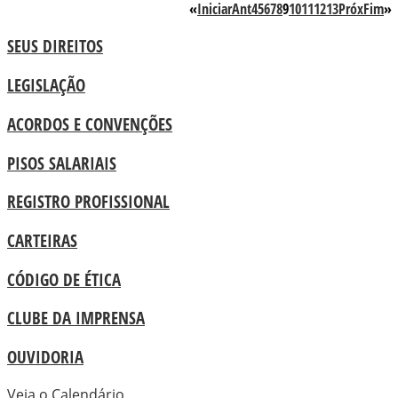
«
Iniciar
Ant
4
5
6
7
8
9
10
11
12
13
Próx
Fim
»
SEUS DIREITOS
LEGISLAÇÃO
ACORDOS E CONVENÇÕES
PISOS SALARIAIS
REGISTRO PROFISSIONAL
CARTEIRAS
CÓDIGO DE ÉTICA
CLUBE DA IMPRENSA
OUVIDORIA
Veja o Calendário