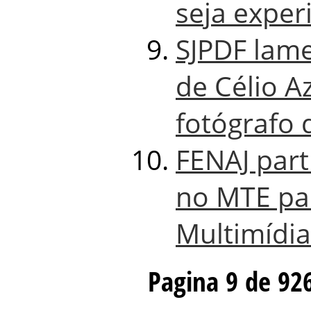
seja exper
SJPDF lame
de Célio A
fotógrafo
FENAJ part
no MTE par
Multimídia
Pagina 9 de 92