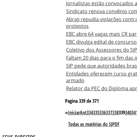
Jornalistas estão convocados a
Sindicato renova convênio com
Abraji repudia violações contr
protestos
EBC abre 64 vagas mais CR par
EBC divulga edital de concurso
Coletivo dos Assessores do S
Faltam 20 dias para o fim das 
SIP pede que autoridades bras
Entidades oferecem curso grat
armado
Relator da PEC do Diploma apr
Pagina 339 de 371
«
Iniciar
Ant
334
335
336
337
338
339
340
34
Todas as matérias do SJPDF