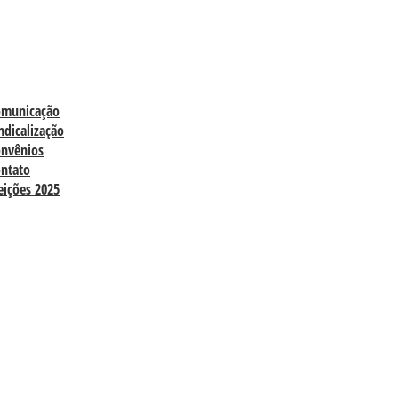
omunicação
ndicalização
nvênios
ntato
eições 2025