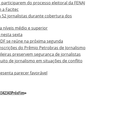
 participarem do processo eleitoral da FENAJ
 a Facitec
a 52 jornalistas durante cobertura dos
a níveis médio e superior
 nesta sexta
JPDF se reúne na próxima segunda
inscrições do Prêmio Petrobras de Jornalismo
ileiras preservem segurança de jornalistas
uito de jornalismo em situações de conflito
esenta parecer favorável
1
342
343
Próx
Fim
»