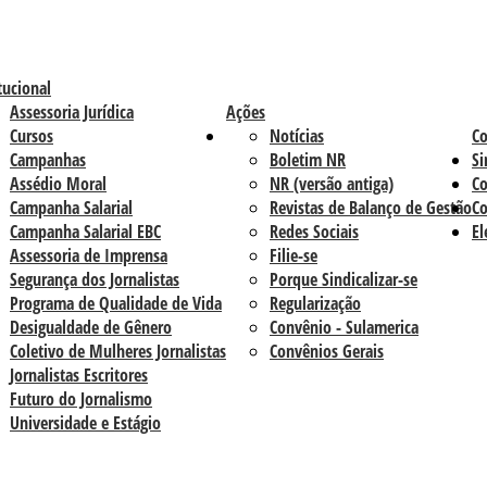
tucional
Assessoria Jurídica
Ações
Cursos
Notícias
C
Campanhas
Boletim NR
Si
Assédio Moral
NR (versão antiga)
Co
Campanha Salarial
Revistas de Balanço de Gestão
Co
Campanha Salarial EBC
Redes Sociais
El
Assessoria de Imprensa
Filie-se
Segurança dos Jornalistas
Porque Sindicalizar-se
Programa de Qualidade de Vida
Regularização
Desigualdade de Gênero
Convênio - Sulamerica
Coletivo de Mulheres Jornalistas
Convênios Gerais
Jornalistas Escritores
Futuro do Jornalismo
Universidade e Estágio