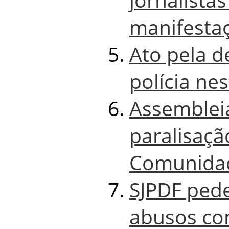
manifesta
Ato pela d
polícia nes
Assemblei
paralisaçã
Comunida
SJPDF ped
abusos con