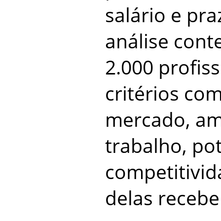
salário e pr
análise con
2.000 profiss
critérios c
mercado, am
trabalho, pot
competitivi
delas receb