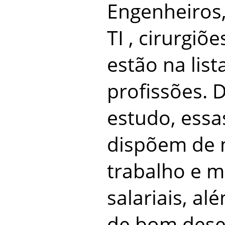
Engenheiros,
TI , cirurgiõ
estão na lis
profissões. 
estudo, essa
dispõem de 
trabalho e m
salariais, al
de bom dese