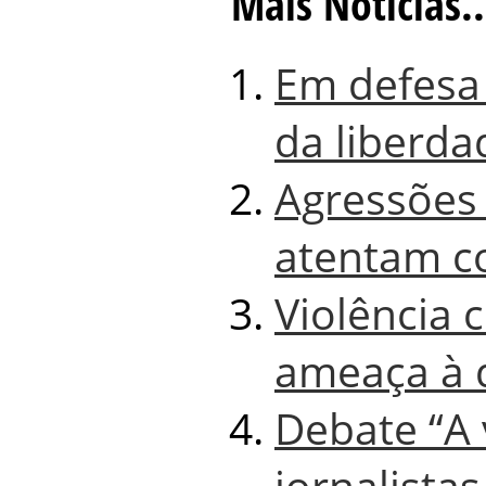
Mais Notícias..
Em defesa 
da liberda
Agressões 
atentam c
Violência 
ameaça à 
Debate “A 
jornalista