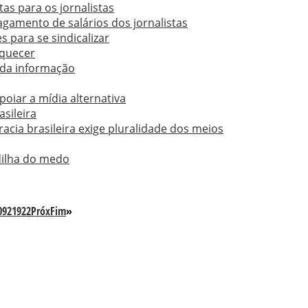
as para os jornalistas
gamento de salários dos jornalistas
es para se sindicalizar
quecer
da informação
oiar a mídia alternativa
asileira
cia brasileira exige pluralidade dos meios
ilha do medo
0
921
922
Próx
Fim
»