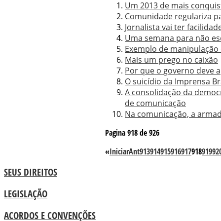
Um 2013 de mais conquist
Comunidade regulariza pa
Jornalista vai ter facilidad
Uma semana para não es
Exemplo de manipulação 
Mais um prego no caixão
Por que o governo deve ap
O suicídio da Imprensa Br
A consolidação da democra
de comunicação
Na comunicação, a armad
Pagina 918 de 926
«
Iniciar
Ant
913
914
915
916
917
918
919
92
SEUS DIREITOS
LEGISLAÇÃO
ACORDOS E CONVENÇÕES