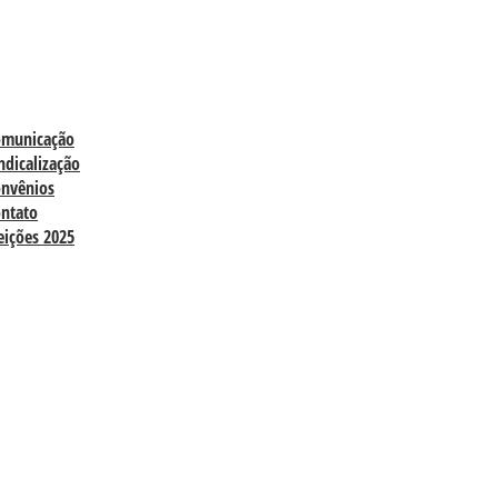
omunicação
ndicalização
nvênios
ntato
eições 2025