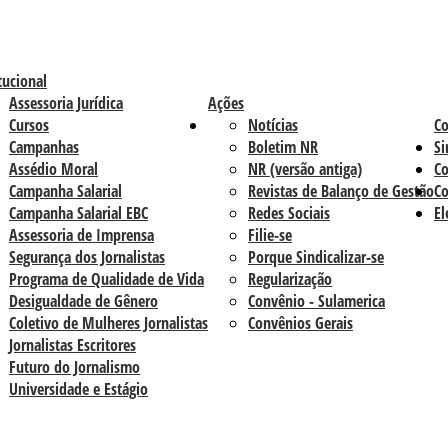
tucional
Assessoria Jurídica
Ações
Cursos
Notícias
C
Campanhas
Boletim NR
Si
Assédio Moral
NR (versão antiga)
Co
Campanha Salarial
Revistas de Balanço de Gestão
Co
Campanha Salarial EBC
Redes Sociais
El
Assessoria de Imprensa
Filie-se
Segurança dos Jornalistas
Porque Sindicalizar-se
Programa de Qualidade de Vida
Regularização
Desigualdade de Gênero
Convênio - Sulamerica
Coletivo de Mulheres Jornalistas
Convênios Gerais
Jornalistas Escritores
Futuro do Jornalismo
Universidade e Estágio